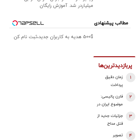
میلیاردر شد. آموزش رایگان
مطالب پیشنهادی
500$ هدیه به کاربران جدید،ثبت نام کن
پربازدیدترین‌ها
1
زمان دقیق
پرداخت
معوقات
2
فارن پالیسی:
بازنشستگان
موضوع ایران در
تامین اجتماعی
اختیار دولت
3
جزئیات جدید از
اعلام شد
آینده اسرائیل
قتل مداح
نیست که
جوان/ ماجرای
4
تصویر
به‌تنهایی درباره
قرار حمیدرضا