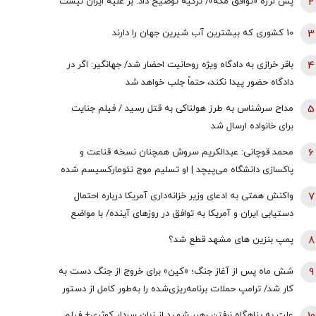
2
پس لرزه «توافق مکه»/ ترکیه توضیح داد: بر علیه ایران نیست
3
10 کشوری که بیشترین آب شیرین جهان را دارند
4
باقر خرازی به دادگاه ویژه روحانیت احضار شد/ جهانگیر: اگر در
دادگاه حضور پیدا نکند، حتماً جلب خواهد شد
5
مداح سرشناس به طرز هولناکی به قتل رسید / فیلم جنایت
برای خانواده ارسال شد
6
محمد قوچانی: عبدالکریم سروش همچنان نسخه قناعت و
پاکسازی دانشگاه می‌پیچد | او تسلیم موج نئومارکسیسم شده
است | سروش به زبان چپ سخن می‌گوید و نظام بازار آزاد
7
واکنش همتی به ادعای وزیر خزانه‌داری آمریکا درباره احتمال
رقابتی را با برچسب کاپیتالیسم توضیح می‌دهد
دستیابی ایران و آمریکا به توافق در روز‌های آینده/ با مواضع
قبلی وی درخصوص اقتصاد ایران در تعارض است
8
پمپ بنزین های مشهد قطع شد؟
9
شش ماه پس از آغاز جنگ؛ «کین» برای خروج از جنگ دست به
کار شد/ ترامپ حملات برنامه‌ریزی‌شده را به‌طور کامل از دستور
کار خارج نکرده/ گزینه عملیات زمینی وجود دارد؛ اما کسی
علت به پناهگاه نرفتن رهبر شهید از زبان سردار کوثری+ فیلم