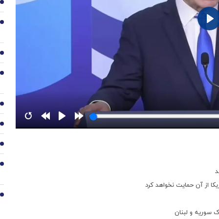
2
3
4
5
6
7
8
9
د
یکا از آن حمایت نخواهد کرد
10
ک سوریه و لبنان