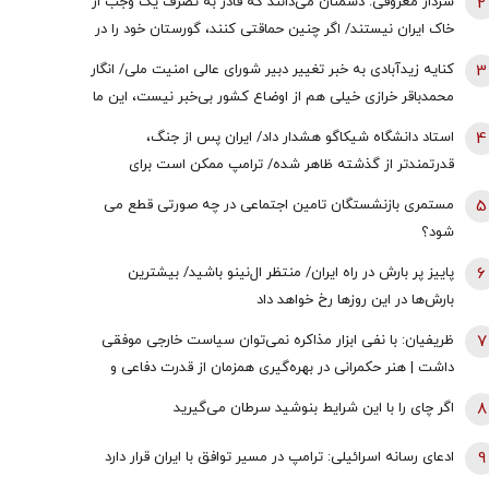
2
سردار معروفی: دشمنان می‌دانند که قادر به تصرف یک وجب از
خاک ایران نیستند/ اگر چنین حماقتی کنند، گورستان خود را در
آنجا خواهند یافت/ دیپلماسی بدون پشتیبانی مردمی
3
کنایه زیدآبادی به خبر تغییر دبیر شورای عالی امنیت ملی/ انگار
امکان‌پذیر نیست
محمدباقر خرازی خیلی هم از اوضاع کشور بی‌خبر نیست، این ما
هستیم که بی‌خبریم
4
استاد دانشگاه شیکاگو هشدار داد/ ایران پس از جنگ،
قدرتمندتر از گذشته ظاهر شده/ ترامپ ممکن است برای
دستیابی به یک پیروزی نمادین پیش از انتخابات میان‌دوره‌ای
5
مستمری بازنشستگان تامین اجتماعی در چه صورتی قطع می
کنگره، به عملیات زمینی روی بیاورد
شود؟
6
پاییز پر بارش در راه ایران/ منتظر ال‌نینو باشید/ بیشترین
بارش‌ها در این روزها رخ خواهد داد
7
ظریفیان: با نفی ابزار مذاکره نمی‌توان سیاست خارجی موفقی
داشت | هنر حکمرانی در بهره‌گیری همزمان از قدرت دفاعی و
ظرفیت‌های دیپلماتیک است، نه حذف یکی به نفع دیگری
8
اگر چای را با این شرایط بنوشید سرطان می‌گیرید
9
ادعای رسانه اسرائیلی: ترامپ در مسیر توافق با ایران قرار دارد