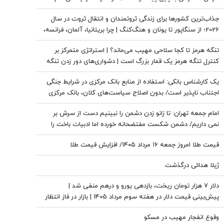
طرفدارانم باز هم رأی می‌دهند یا نه
جذاب‌ترین کشورها برای زندگی ثروتمندان و انتقال ثروت در سال
2026؛ از سنگاپور تا یونان و هنگ‌کنگ | چرا بریتانیا، آلمان، فرانسه،
نروژ و کره جنوبی درحال از دست دادن جذابیت هستند؟
تنگه هرمز تا کجا سلاحی مهیب می‌ماند؟ | استراتژی متمرکز بر
کنترل تنگه هرمز یک قمار بزرگ است | دشواری‌های دور زدن تنگه
برای نفت خام
یک کارشناس بانکی: استفاده از منابع بانک مرکزی در شرایط جنگی
اجتناب ناپذیر است/ بدون اصلاح سیاست‌های کلان، بانک مرکزی
به تنهایی قادر به مهار تورم نیست
امام جمعه تهران: تا زانو زدن دشمن را نبینیم دست از سرش بر
نمی داریم/ دشمن شکست مفتضحانه خورده اما ادبیات باخت را
هم بلد نیست
قیمت طلا امروز جمعه ۱۶ مرداد ۱۴۰۵/ افزایش قیمت طلا
ژیلا هدائی درگذشت
دلار ۷ هزار تومان ریخت، بازدهی یورو و درهم منفی شد |
پیش‌بینی قیمت دلار در هفته سوم مرداد 1405 | بازار در فاز انتظار
وقوع انفجار مهیب در مسکو