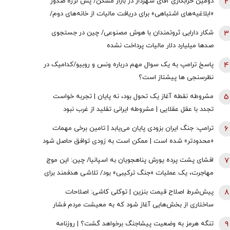
2
دومین خرابکاری آقای شهردار در بازار مسکن/ پس لرزه صدور
«ابلاغیه‌های اشتباهی» برای دریافت مالیات از خانه‌‌های دوم/
ممدانی زیر تیغ رفت
3
شکار دارایی ثروتمندان با هوش مصنوعی/ چین در جستجوی
صدها میلیارد دلار مالیات پرداخت نشده
4
پاسخ ترامپ به یک سوال مهم درباره ونس و روبیو/کدامیک در
نظرسنجی ها پیشتاز است؟
5
مشروطه نقطه آغاز یک تحول بود، نه پایان | تجربه خواست
تجدد با عقل عقلایی | مشروطه ایرانی تقلید از غرب نبود
6
ترامپ: جنگ ایران بزودی پایان می‌یابد | تامین برخی مهمات
«محدودتر» شده است | ممکن است به زودی توافق حاصل شود
| ما ذخایر تقریبا نامحدود داریم
7
افشای پشت پرده یورش پناهجویان به اسپانیا/ چین: این موج
مهاجرت، یک عملیات «جنگ ترکیبی» بود/ تلاشی هدفمند برای
اعمال فشار بر دولت «پدرو سانچز»
8
پیش‌شرط اصلاح قیمت بنزین | توکلی کاشی: اصلاحات
ساختاری از بخش‌هایی آغاز شود که به معیشت مردم فشار
وارد نکند
9
تنگه هرمز به وضعیت پیشاجنگ برخواهد گشت؟ | روزنامه