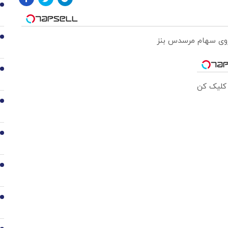
1
2
 روی سهام مرسدس بنز
3
 کلیک کن
4
5
6
7