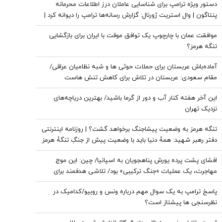
دستور ویژه ترامپ برای شناسایی عاملان درز اطلاعات محرمانه
پنتاگون | وال استریت ژورنال: گزارش رسانه‌ها ترامپ را دیوانه کرد |
ایران جسورتر می شود اگر...
موافقت عمان با چارچوپ یک توافق موقت با ایران برای بازگشایی
تنگه هرمز؟
آماده‌باش عربستان برای حملات حوثی ها و شبه نظامیان عراقی/
مقام سعودی: عربستان در تلاش برای کاهش تنش هاست
این آخر هفته کنار آب و دور از گرما باشید/ بهترین دریاچه‌های
نزدیک تهران
تنگه هرمز به وضعیت پیشاجنگ برخواهد گشت؟ | روزنامه اینترنتی
دفتر رهبر شهید: همۀ دنیا باید با وضعیت پیش از جنگِ تنگۀ هرمز
خداحافظی کنند
افشای پشت پرده یورش پناهجویان به اسپانیا/ چین: این موج
مهاجرت، یک عملیات «جنگ ترکیبی» بود/ تلاشی هدفمند برای
اعمال فشار بر دولت «پدرو سانچز»
پاسخ ترامپ به یک سوال مهم درباره ونس و روبیو/کدامیک در
نظرسنجی ها پیشتاز است؟