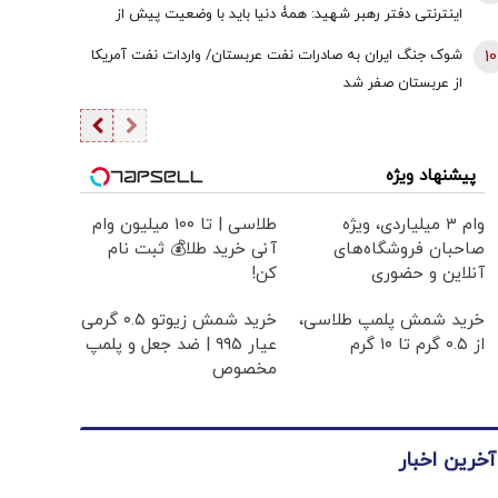
اینترنتی دفتر رهبر شهید: همۀ دنیا باید با وضعیت پیش از
جنگِ تنگۀ هرمز خداحافظی کنند
10
شوک جنگ ایران به صادرات نفت عربستان/ واردات نفت آمریکا
از عربستان صفر شد
پیشنهاد ویژه
وام ۳ میلیاردی، ویژه
طلاسی | تا 100 میلیون وام
صاحبان فروشگاه‌های
آنی خرید طلا💰 ثبت نام
آنلاین و حضوری
کن!
خرید شمش پلمپ طلاسی،
خرید شمش زیوتو ۰.۵ گرمی
از ۰.۵ گرم تا ۱۰ گرم
عیار ۹۹۵ | ضد جعل و پلمپ
مخصوص
آخرین اخبار