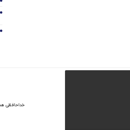
8
9
10
خداحافظی همیش