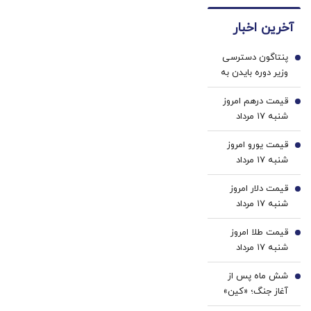
گوشی
دندان
سفید
فقط با
ها با
کننده
آخرین اخبار
یک
ژل
خانگی
برگ
سفید
پنتاگون دسترسی
چک
کننده
1
وزیر دوره بایدن به
صیادی
دندان!
اطلاعات محرمانه را
خرید40%تخفیف
قیمت درهم امروز
لغو کرد
2
شنبه ۱۷ مرداد
۱۴۰۵/ افزایش
قیمت یورو امروز
قیمت درهم
3
شنبه ۱۷ مرداد
۱۴۰۵/ افزایش
قیمت دلار امروز
قیمت یورو
4
شنبه ۱۷ مرداد
۱۴۰۵/ افزایش
قیمت طلا امروز
قیمت دلار
5
شنبه ۱۷ مرداد
۱۴۰۵/ افزایش
شش ماه پس از
قیمت طلا
6
آغاز جنگ؛ «کین»
برای خروج از جنگ