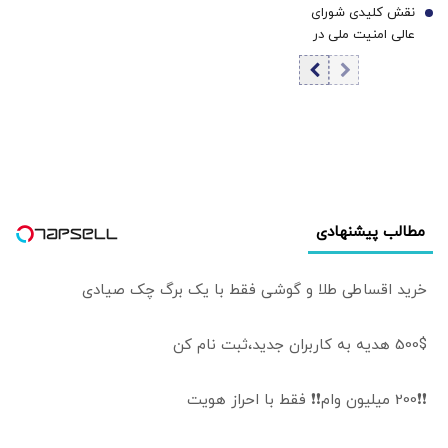
نقش کلیدی شورای
دست به کار شد/
7
عالی امنیت ملی در
ترامپ حملات
مهار بحران‌های
برنامه‌ریزی‌شده را
حساس/ مهم‌ترین
به‌طور کامل از
پرونده شورا چه
دستور کار خارج
بوده است؟/ چه
نکرده/ گزینه
کسانی عضو شورای
عملیات زمینی
عالی امنیت ملی
وجود دارد؛ اما کسی
هستند؟
خواستار آن نیست
مطالب پیشنهادی
خرید اقساطی طلا و گوشی فقط با یک برگ چک صیادی
500$ هدیه به کاربران جدید،ثبت نام کن
❗❗200 میلیون وام❗❗ فقط با احراز هویت