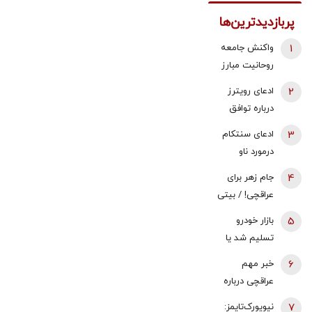
پربازدیدترین‌ها
1
واکنش جامعه
روحانیت مبارز
به اظهارات باقر
2
ادعای رویترز
خرازی: اظهارات
درباره توافق
باقر خرازی نه
هرمز/ در صورت
3
ادعای سنتکام
صدای روحانیت
توافق، محاصره
درمورد ناو
است، نه پیام
بنادر ایران لغو
هواپیمابر
انقلاب
4
جام زهر برای
می‌شود؟
آبراهام لینکلن
عراقچی! / بیتی
در منطقه
که پزشکیان در
5
بازار خودرو
نشست خبری
تسلیم شد یا
خواند
مقاومت
6
خبر مهم
می‌کند؟/
عراقچی درباره
کاهش ۸۰
تنگه هرمز +
7
نیویورک‌تایمز:
میلیون تومانی