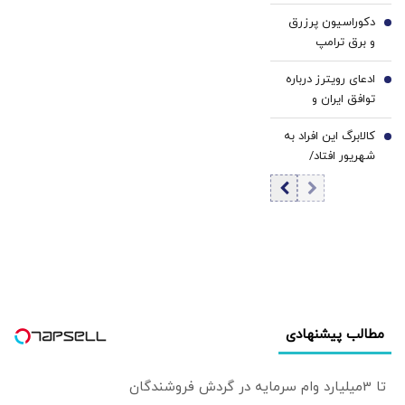
جهان/ کدام کشور
دکوراسیون پرزرق‌
بیشترین بمب اتم
5
و برق ترامپ
را دارد؟ +
تداعی‌کننده
اینفوگرافی
ادعای رویترز درباره
کاخ‌های صدام
6
توافق ایران و
است/ کلینتون
عمان/ به محض
خطاب به مردم
کالابرگ این افراد به
توافق بر سر تنگه
7
آمریکا: اینجا خانه او
شهریور افتاد/
هرمز آمریکا
نیست
زمان‌بندی جدید را
محاصره را لغو
ببینید
خواهد کرد
مطالب پیشنهادی
تا 3میلیارد وام سرمایه در گردش فروشندگان