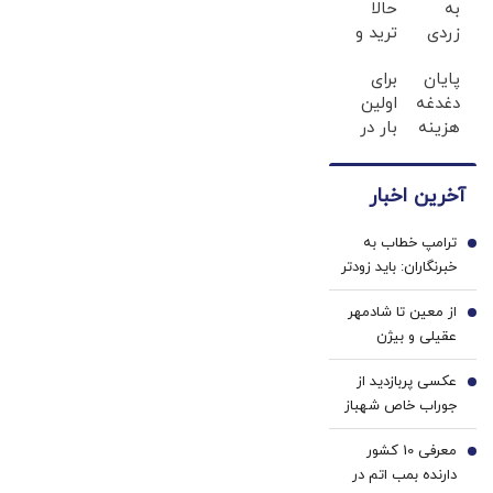
به
حالا
تحویل اسلحه
زردی
ترید و
به آنان است
دندان
شروع
پایان
برای
ها با
کن و
دغدغه
اولین
ژل
500$بونوس
هزینه
بار در
سفید
بگیر
های
ایران
کننده
دندان
🇮🇷
دندان!
آخرین اخبار
پزشکی
این
خرید40%تخفیف
با پک
دکتر
ترامپ خطاب به
سفید
کرم
1
خبرنگاران: باید زودتر
کننده
ترمیم
بروم؛ یک جنگ در
خانگی
کننده
از معین تا شادمهر
پیش داریم! + فیلم
2
23
عقیلی و بیژن
روزه
مرتضوی/ حرف های
ساخت!
عکسی پربازدید از
تازه پزشکیان درباره
3
جوراب‌ خاص شهباز
بازگشت ایرانی ها
شریف در مراسم
به کشور
معرفی 10 کشور
امضاء توافق‌ مکه
4
دارنده بمب اتم در