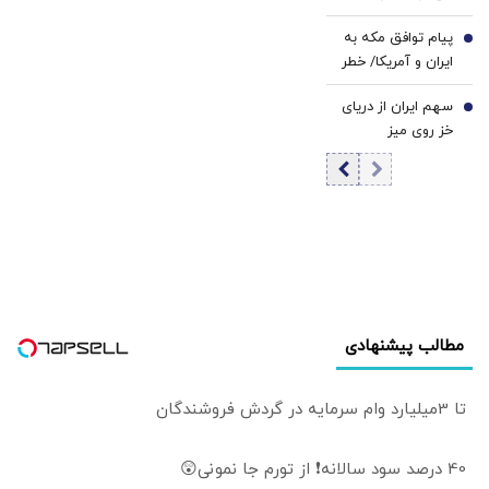
ملی نشویم
هرمز و باب المندب
مخابره کرد؟
پیام توافق مکه به
را کنترل کند، این
6
ایران و آمریکا/ خطر
یک اعلام جنگ
واقعی برای ایران
بزرگ و به صدا
سهم ایران از دریای
چیست؟
7
درآوردن زنگ‌های
خز روی میز
خطر است/ حتی
مذاکرات |
چین و روسیه هم
کنوانسیون رژیم
دل نگرانند
حقوقی دریای خزر
در انتظار تصویب
مجلس | سهم 11
درصدی ایران صحت
دارد؟
مطالب پیشنهادی
تا 3میلیارد وام سرمایه در گردش فروشندگان
40 درصد سود سالانه❗ از تورم جا نمونی😲