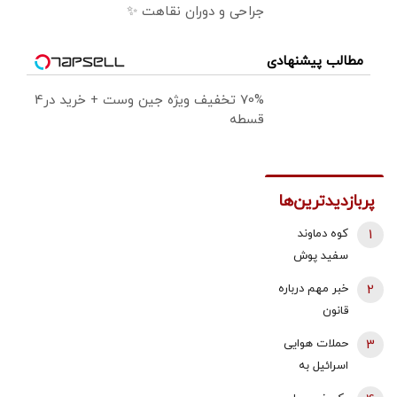
جراحی و دوران نقاهت ✨
مطالب پیشنهادی
70% تخفیف ویژه جین وست + خرید در4
قسطه
پربازدیدترین‌ها
1
کوه دماوند
سفید پوش
شد + فیلم
2
خبر مهم درباره
قانون
بازنشستگی /
3
حملات هوایی
شرایط جدید
اسرائیل به
بازنشستگی
جنوب لبنان/