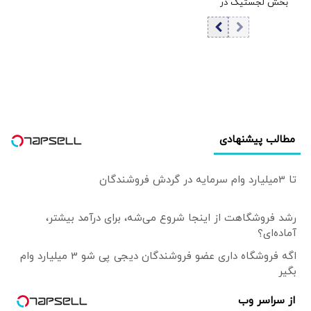
بخش لجستیک در
شده است
بحرانِ جنگ به
روایت عضو اتاق
بازرگانی | بار یک
کشتی 65 هزار تنی
در ۲۷۰۰ کامیون
بارگیری می‌شود |
انبارهای ما در
گمرکات مرزی به
مطالب پیشنهادی
شدت محدود است
تا 3میلیارد وام سرمایه در گردش فروشندگان
رشد فروشگاهت از اینجا شروع می‌شه، برای درآمد بیشتر،
آماده‌ای؟
اگه فروشگاه داری عضو فروشندگان دیجی پی شو 3 میلیارد وام
بگیر
از سراسر وب