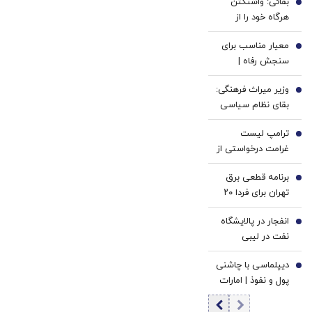
بقائی: واشنگتن
سفید
کن
1
هرگاه خود را از
کننده
پیشبرد دیپلماسی
خانگی
معیار مناسب برای
عاجز می‌بیند، به
2
سنجش رفاه |
تحریم پناه می‌برد
مسائل اقتصاد
وزیر میراث فرهنگی:
سیاسی حول آثار
3
بقای نظام سیاسی
توزیعی می‌چرخند |
به بقای جامعه و
معیار پارتو ما را به
ترامپ لیست
بقای ایران بزرگ گره
4
سمت رویکرد کوز
غرامت درخواستی از
خورده است +عکس
سوق می‌دهد
ایران را افزایش داد
برنامه قطعی برق
5
تهران برای فردا ۲۰
مردادماه
انفجار در پالایشگاه
6
نفت در لیبی
+جزئیات
دیپلماسی با چاشنی
7
پول و نفوذ | امارات
چطور لقب اسپارت
کوچک را گرفت؟ |