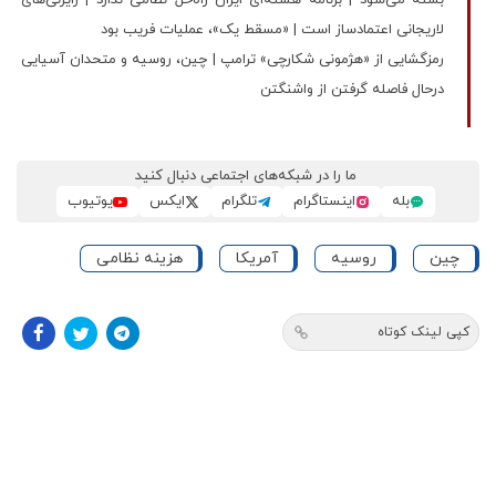
بسته می‌شود | برنامه هسته‌ای ایران راه‌حل نظامی ندارد | رایزنی‌های
لاریجانی اعتمادساز است | «مسقط یک»، عملیات فریب بود
رمزگشایی از «هژمونی شکارچی» ترامپ | چین، روسیه و متحدان آسیایی
درحال فاصله گرفتن از واشنگتن
ما را در شبکه‌های اجتماعی دنبال کنید
بله
اینستاگرام
تلگرام
ایکس
یوتیوب
چین
روسیه
آمریکا
هزینه نظامی
کپی لینک کوتاه