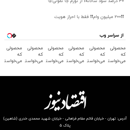
40 درصد سود سالانه❗ از تورم جا نمونی😲
❗❗200 میلیون وام❗❗ فقط با احراز هویت
از سراسر وب
محصولی
محصولی
محصولی
محصولی
محصولی
محصولی
که
که
که
که
که
که
می‌خواستی
می‌خواستی
می‌خواستی
می‌خواستی
می‌خواستی
می‌خواستی
رو در
رو در
رو در
رو در
رو در
رو در
شکفت
شگفت
شگفت
شگفت
شکفت
شکفت
انگیز
انگیز
انگیز
انگیز
انگیز
انگیز
دیجی‌کالا
دیجی‌کالا
دیجی‌کالا
دیجی‌کالا
دیجی‌کالا
دیجی‌کالا
بخر !
بخر !
بخر !
بخر !
بخر !
بخر !
آدرس: تهران - خیابان قائم مقام فراهانی - خیابان شهید محمدی خدری (شاهین)
پلاک ۵