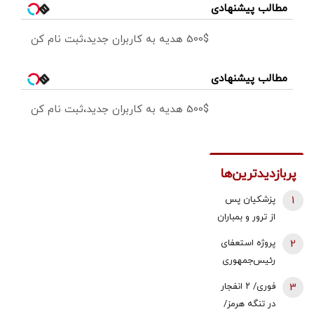
مطالب پیشنهادی
500$ هدیه به کاربران جدید،ثبت نام کن
مطالب پیشنهادی
500$ هدیه به کاربران جدید،ثبت نام کن
پربازدیدترین‌ها
1
پزشکیان پس
از ترور و بمباران
محل جلسه ‌اش
2
پروژه استعفای
بلافاصله به
رئیس‌جمهوری
ملاقات رهبری
دوباره روی میز
3
فوری/ ۲ انفجار
رفت/ واکنش
تندروها/ آنها
در تنگه هرمز/
رهبر شهید
می خواهند