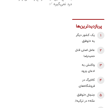
درد نمی‌گیره ✅
پربازدیدترین‌ها
1
یک کشور دیگر
به «توافق
مکه» می
2
عامل اصلی قتل
پیوندد/ ترکیه
حمیدرضا
خیال ایران را
رجب‌زاده
3
واکنش به
راحت کرد
دستگیر شد
ادعای ورود
هواگردها به
4
کالابرگ در
کشور ٣٠
فروشگاه‌های
دقیقه قبل از
بزرگ هم قطع
5
جنجال «توافق
حمله به بیت
شد
مکه» در ترکیه/
رهبری/ رییس
نمایندگان
سازمان