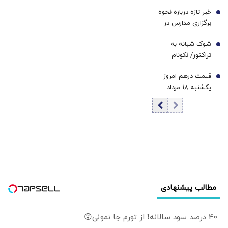
نفر مصدوم شدند؟
لرزش در ساختمان
احمدشاه مسعود:
خبر تازه درباره نحوه
+ فیلم
5
شورای نگهبان کاملاً
اگر ایران وارد عمل
برگزاری مدارس در
احساس شد+ فیلم
نشود، هرات به‌طور
سال تحصیلی جدید
کامل به دست
شوک شبانه به
6
طالبان خواهد افتاد
تراکتور/ نکونام
سرمربی جدید شد
قیمت درهم امروز
7
یکشنبه ۱۸ مرداد
۱۴۰۵/ افزایش
قیمت درهم
مطالب پیشنهادی
40 درصد سود سالانه❗ از تورم جا نمونی😲