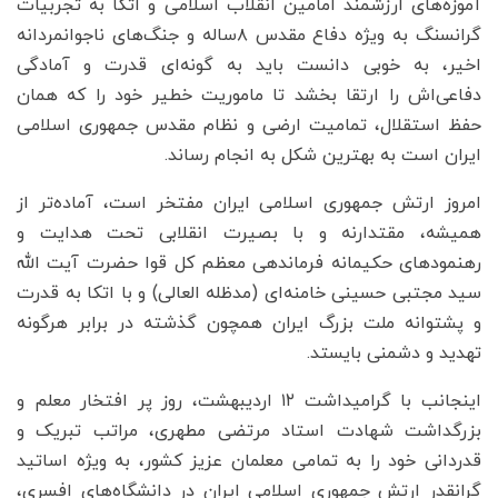
آموزه‌های ارزشمند امامین انقلاب اسلامی و اتکا به تجربیات
گرانسنگ به ویژه دفاع مقدس ۸ساله و جنگ‌های ناجوانمردانه
اخیر، به خوبی دانست باید به گونه‌ای قدرت و آمادگی
دفاعی‌اش را ارتقا بخشد تا ماموریت خطیر خود را که همان
حفظ استقلال، تمامیت ارضی و نظام مقدس جمهوری اسلامی
ایران است به بهترین شکل به انجام رساند.
امروز ارتش جمهوری اسلامی ایران مفتخر است، آماده‌تر از
همیشه، مقتدارنه و با بصیرت انقلابی تحت هدایت و
رهنمودهای حکیمانه فرماندهی معظم کل قوا حضرت آیت الله
سید مجتبی حسینی خامنه‌ای (مدظله العالی) و با اتکا به قدرت
و پشتوانه ملت بزرگ ایران همچون گذشته در برابر هرگونه
تهدید و دشمنی بایستد.
اینجانب با گرامیداشت ۱۲ اردیبهشت، روز پر افتخار معلم و
بزرگداشت شهادت استاد مرتضی مطهری، مراتب تبریک و
قدردانی خود را به تمامی معلمان عزیز کشور، به ویژه اساتید
گرانقدر ارتش جمهوری اسلامی ایران در دانشگاه‌های افسری،