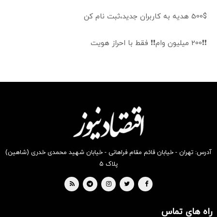
500$ هدیه به کاربران جدید،ثبت نام کن
❗❗200 میلیون وام❗❗ فقط با احراز هویت
آدرس: تهران - خیابان قائم مقام فراهانی - خیابان شهید محمدی خدری (شاهین)
پلاک ۵
راه های تماس