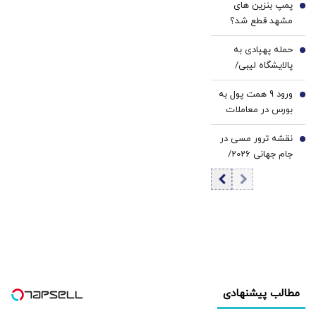
پمپ بنزین های
4
مشهد قطع شد؟
حمله پهپادی به
5
پالایشگاه لیبی/
هیچ آتش‌سوزی
ورود 9 همت پول به
رخ نداده و هیچ
6
بورس در معاملات
کس مجروح نشده
امروز | فقط 18 نماد
است
نقشه ترور مسی در
منفی بودند |
7
جام جهانی 2026/
بازگشایی نماد
تهدید به بمب
«فولاد» پس از 5.5
گذاری پیش از بازی
ماه
آرژانتین با مصر/
ماجرا چه بود؟
مطالب پیشنهادی