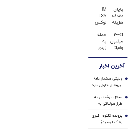
سلامت مردم
پایان
IM
است
دغدغه
LS7
هزینه
لوکس
های
ترین
❗❗200
حمله
دندان
شاسی
میلیون
به
پزشکی
بلند
وام❗❗
زردی
با پک
برقی
فقط با
دندان
سفید
ایران
احراز
ها با
کننده
آخرین اخبار
هویت
ژل
خانگی
سفید
ولایتی هشدار داد/
کننده
1
نیروهای خارجی باید
دندان!
منطقه را ترک کنند
خرید40%تخفیف
مداح سرشناس به
2
طرز هولناکی به
قتل رسید / فیلم
پرونده کلثوم اکبری
جنایت برای خانواده
3
به کجا رسید؟
ارسال شد