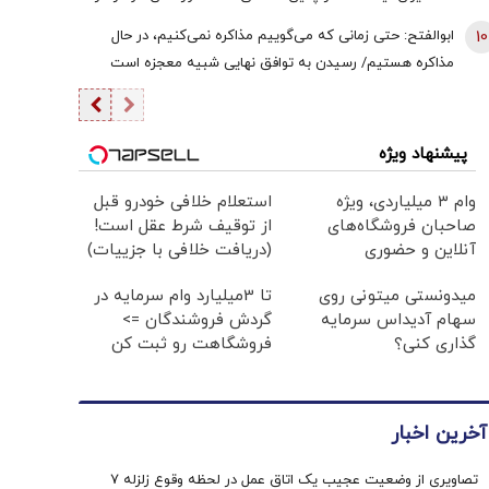
آنجا خواهند یافت/ دیپلماسی بدون پشتیبانی مردمی
10
ابوالفتح: حتی زمانی که می‌گوییم مذاکره نمی‌کنیم، در حال
امکان‌پذیر نیست
مذاکره هستیم/ رسیدن به توافق نهایی شبیه معجزه است
پیشنهاد ویژه
وام ۳ میلیاردی، ویژه
استعلام خلافی خودرو قبل
صاحبان فروشگاه‌های
از توقیف شرط عقل است!
آنلاین و حضوری
(دریافت خلافی با جزییات)
میدونستی میتونی روی
تا 3میلیارد وام سرمایه در
سهام آدیداس سرمایه
گردش فروشندگان =>
گذاری کنی؟
فروشگاهت رو ثبت کن
آخرین اخبار
تصاویری از وضعیت عجیب یک اتاق عمل در لحظه وقوع زلزله 7