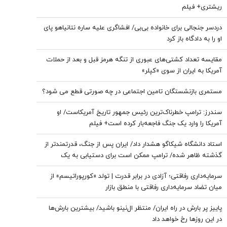
ریشتری+ فیلم
دردسر جنجالی برای خانواده بی‌بی/ افشاگری علیه ساره نتانیاهو پای
او را به دادگاه باز کرد
مقایسه تعداد کشتی‌های عبوری از تنگه هرمز قبل و بعد از حملات
آمریکا به ایران از سوی «کپلر»
مستمری بازنشستگان تامین اجتماعی در چه صورتی قطع می شود؟
سندرز: ترامپ خطرناک‌ترین رئیس جمهور تاریخ آمریکاست/ او
آمریکا را وارد یک جنگ فاجعه‌بار کرده است+ فیلم
استاد دانشگاه شیکاگو هشدار داد/ ایران پس از جنگ، قدرتمندتر از
گذشته ظاهر شده/ ترامپ ممکن است برای دستیابی به یک
پیروزی نمادین پیش از انتخابات میان‌دوره‌ای کنگره، به عملیات
سرمایه‌داری رفاقتی؛ آزادی در برابر قدرت | تولد «کورپوراتیسم» از
زمینی روی بیاورد
میان تضاد سرمایه‌داری رفاقتی با منطق بازار
پاییز پر بارش در راه ایران/ منتظر ال‌نینو باشید/ بیشترین بارش‌ها
در این روزها رخ خواهد داد