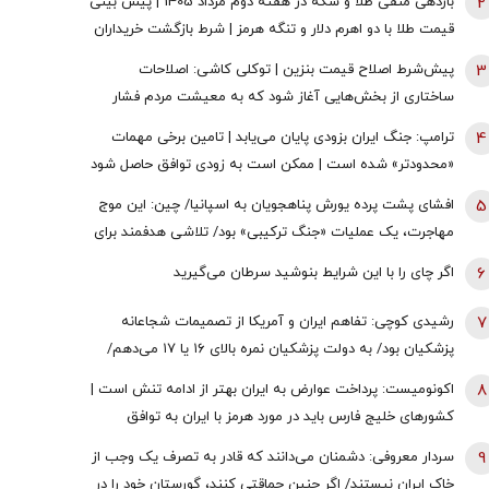
2
بازدهی منفی طلا و سکه در هفته دوم مرداد 1405 | پیش بینی
قیمت طلا با دو اهرم دلار و تنگه هرمز | شرط بازگشت خریداران
به بازار
3
پیش‌شرط اصلاح قیمت بنزین | توکلی کاشی: اصلاحات
ساختاری از بخش‌هایی آغاز شود که به معیشت مردم فشار
وارد نکند
4
ترامپ: جنگ ایران بزودی پایان می‌یابد | تامین برخی مهمات
«محدودتر» شده است | ممکن است به زودی توافق حاصل شود
| ما ذخایر تقریبا نامحدود داریم
5
افشای پشت پرده یورش پناهجویان به اسپانیا/ چین: این موج
مهاجرت، یک عملیات «جنگ ترکیبی» بود/ تلاشی هدفمند برای
اعمال فشار بر دولت «پدرو سانچز»
6
اگر چای را با این شرایط بنوشید سرطان می‌گیرید
7
رشیدی کوچی: تفاهم ایران و آمریکا از تصمیمات شجاعانه
پزشکیان بود/ به دولت پزشکیان نمره بالای ۱۶ یا ۱۷ می‌دهم/
یقین بدانید اگر هر فرد دیگری جای پزشکیان بود، کشور با
8
اکونومیست: پرداخت عوارض به ایران بهتر از ادامه تنش است |
مشکلات بزرگی روبه‌رو می‌شد/ اگر جلیلی رئیس‌جمهور
کشورهای خلیج فارس باید در مورد هرمز با ایران به توافق
می‌شد...
برسند | اعراب در مخمصهِ ترامپ گرفتار شده‌اند
9
سردار معروفی: دشمنان می‌دانند که قادر به تصرف یک وجب از
خاک ایران نیستند/ اگر چنین حماقتی کنند، گورستان خود را در