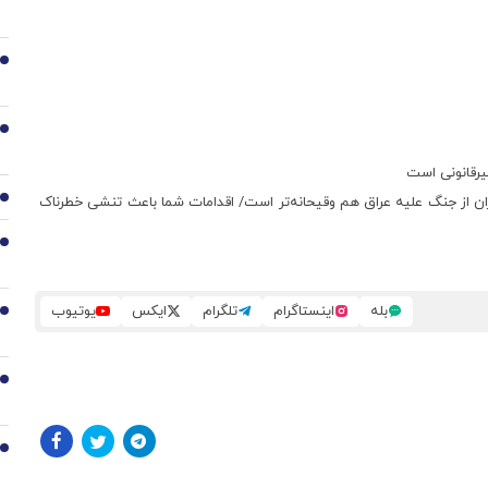
2
3
غیرقانونی است
یران از جنگ علیه عراق هم وقیحانه‌تر است/ اقدامات شما باعث تنشی خطرناک
4
5
بله
اینستاگرام
تلگرام
ایکس
یوتیوب
6
7
8