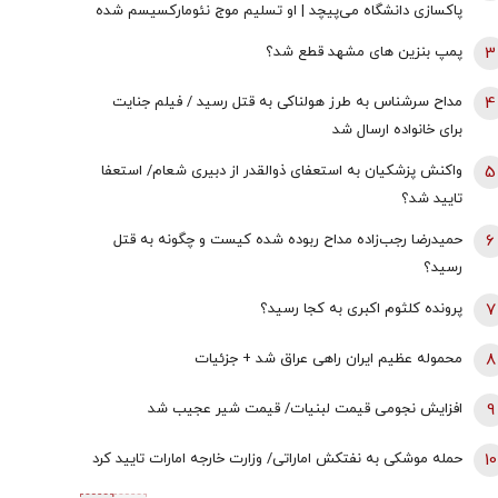
پاکسازی دانشگاه می‌پیچد | او تسلیم موج نئومارکسیسم شده
است | سروش به زبان چپ سخن می‌گوید و نظام بازار آزاد
3
پمپ بنزین های مشهد قطع شد؟
رقابتی را با برچسب کاپیتالیسم توضیح می‌دهد
4
مداح سرشناس به طرز هولناکی به قتل رسید / فیلم جنایت
برای خانواده ارسال شد
5
واکنش پزشکیان به استعفای ذوالقدر از دبیری شعام/ استعفا
تایید شد؟
6
حمیدرضا رجب‌زاده مداح ربوده شده کیست و چگونه به قتل
رسید؟
7
پرونده کلثوم اکبری به کجا رسید؟
8
محموله عظیم ایران راهی عراق شد + جزئیات
9
افزایش نجومی قیمت لبنیات/ قیمت شیر عجیب شد
10
حمله موشکی به نفتکش اماراتی/ وزارت خارجه امارات تایید کرد