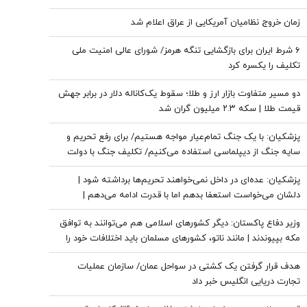
زمان خروج نظامیان آمریکایی از عراق اعلام شد
۶ شرط ایران برای بازگشایی تنگه هرمز/ شورای عالی امنیت ملی
تکلیف را یکسره کرد
دو مسیر متفاوت بازار ارز و طلا؛ سقوط یک‌کاناله دلار در برابر جهش
قیمت طلا | سکه ۲.۳ میلیون گران شد
پزشکیان: با یک جنگ تمام‌عیار مواجه هستیم/ برای رفع تحریم و
سایه جنگ از دیپلماسی استفاده می‌کنیم/ تکلیف جنگ با دولت
نیست
پزشکیان: عده‌ای در داخل نمی‌خواهند تحریم‌ها برداشته شود |
دلشان می‌خواست استعفا بدهم اما با قدرت ادامه می‌دهم |
قالیباف بهترین همکاری را با دولت دارد
وزیر دفاع پاکستان: دیگر کشورهای اسلامی هم می‌توانند به توافق
مکه بپیوندند | مانند ناتو، کشورهای مسلمان باید اختلافات خود را
کنار بگذارند
هدف قرار گرفتن یک کشتی در سواحل عمان/ سازمان عملیات
تجارت دریایی انگلیس خبر داد