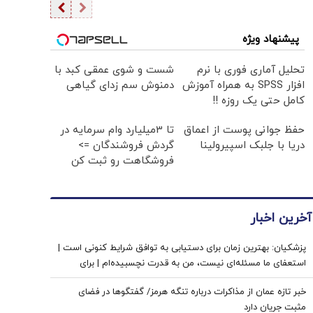
پیشنهاد ویژه
تحلیل آماری فوری با نرم
شست و شوی عمقی کبد با
افزار SPSS به همراه آموزش
دمنوش سم زدای گیاهی
کامل حتی یک روزه !!
حفظ جوانی پوست از اعماق
تا 3میلیارد وام سرمایه در
دریا با جلبک اسپیرولینا
گردش فروشندگان =>
فروشگاهت رو ثبت کن
آخرین اخبار
پزشکیان‌: بهترین زمان برای دستیابی به توافق شرایط کنونی است |
استعفای ما مسئله‌ای نیست، من به قدرت نچسبیده‌ام | برای
همیشه که نمی‌توان جنگید | برنامه این بود که حتی به پاسگاه‌های
خبر تازه عمان از مذاکرات درباره تنگه هرمز/ گفتگوها در فضای
مرزی ما حمله شود
مثبت جریان دارد