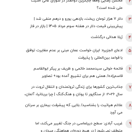
2
محسن رضایی واقعا جایگزین ذوالقدر در شورای عالی امنیت
ملی شده است؟
3
دلار ۷ هزار تومان ریخت، بازدهی یورو و درهم منفی شد |
پیش‌بینی قیمت دلار در هفته سوم مرداد 1405 | بازار در فاز
انتظار
4
ژیلا هدائی درگذشت
5
ادعای الجزیره: ایران خواست عمان مبنی بر عدم مغایرت توافق
با قواعد بین‌المللی را پذیرفت
6
فاتحه خوانی سیدمحمد خاتمی و ظریف بر پیکر ابوالقاسم
قاسم‌زاده/ همتی هم برای تشییع آمده بود+ تصاویر
7
جذاب‌ترین کشورها برای زندگی ثروتمندان و انتقال ثروت در
سال 2026؛ از سنگاپور تا یونان و هنگ‌کنگ | چرا بریتانیا، آلمان،
فرانسه، نروژ و کره جنوبی درحال از دست دادن جذابیت
8
علائم هپاتیت را بشناسید/ بلایی که پیشرفت بیماری بر سرتان
هستند؟
می آورد
9
غریب آبادی: سطح دیپلماسی در جنگ تغییر می‌کند، اما
متوقف نمی‌شود | در هیچ دوره‌ای هماهنگی میدان و