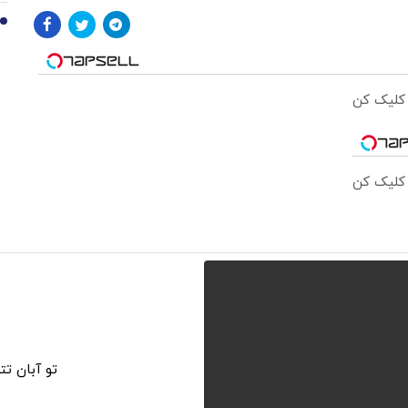
10
 کلیک کن
 کلیک کن
تو آبان ت