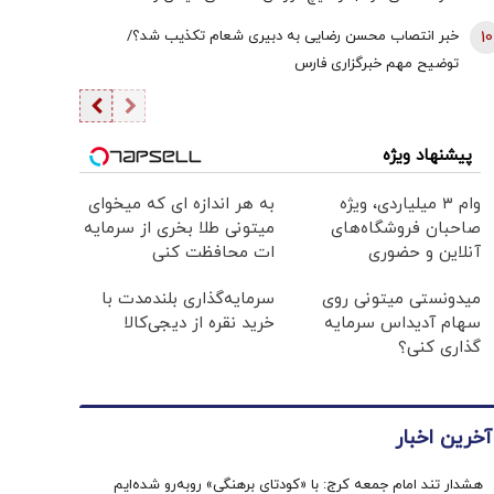
دیپلماسی به اندازه امروز نبود | ادبیاتمان در زمان جنگ، مانند
10
خبر انتصاب محسن رضایی به دبیری شعام تکذیب شد؟/
ادبیاتمان در زمان صلح باشد؟
توضیح مهم خبرگزاری فارس
پیشنهاد ویژه
وام ۳ میلیاردی، ویژه
به هر اندازه ای که میخوای
صاحبان فروشگاه‌های
میتونی طلا بخری از سرمایه
آنلاین و حضوری
ات محافظت کنی
میدونستی میتونی روی
سرمایه‌گذاری بلندمدت با
سهام آدیداس سرمایه
خرید نقره از دیجی‌کالا
گذاری کنی؟
آخرین اخبار
هشدار تند امام جمعه کرج: با «کودتای برهنگی» روبه‌رو شده‌ایم