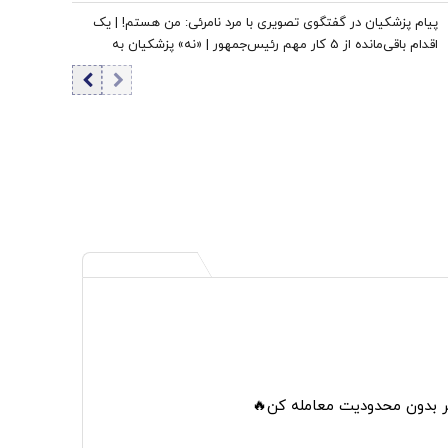
پیام پزشکیان در گفتگوی تصویری با مرد نامرئی: من هستم! | یک
اقدام باقی‌مانده از 5 کار مهم رئیس‌جمهور | «نه» پزشکیان به
مجریان گوش به فرمان جبلی و جلیلی!
تر بدون محدودیت معامله کن🔥