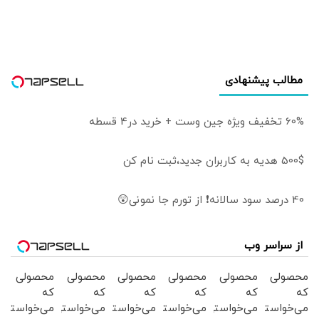
توافق موقت،
به‌دنبال راه خروج از
دستیابی به یک
جنگ است
توافق پایدارتر است
مطالب پیشنهادی
60% تخفیف ویژه جین وست + خرید در4 قسطه
500$ هدیه به کاربران جدید،ثبت نام کن
40 درصد سود سالانه❗ از تورم جا نمونی😲
از سراسر وب
محصولی
محصولی
محصولی
محصولی
محصولی
محصولی
که
که
که
که
که
که
می‌خواستی
می‌خواستی
می‌خواستی
می‌خواستی
می‌خواستی
می‌خواستی