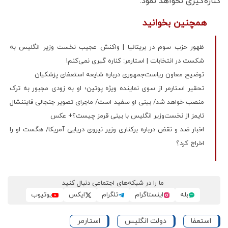
کناره‌گیری نخواهد نمود.
همچنین بخوانید
ظهور حزب سوم در بریتانیا | واکنش عجیب نخست وزیر انگلیس به
شکست در انتخابات | استارمر: کناره گیری نمی‌کنم!
توضیح معاون ریاست‌جمهوری درباره شایعه استعفای پزشکیان
تحقیر استارمر از سوی نماینده ویژه پوتین؛ او به زودی مجبور به ترک
منصب خواهد شد/ بینی او سفید است/ ماجرای تصویر جنجالی فایننشال
تایمز از نخست‌وزیر انگلیس با بینی قرمز چیست؟+ عکس
اخبار ضد و نقض درباره برکناری وزیر نیروی دریایی آمریکا/ هگست او را
اخراج کرد؟
ما را در شبکه‌های اجتماعی دنبال کنید
بله
اینستاگرام
تلگرام
ایکس
یوتیوب
استعفا
دولت انگلیس
استارمر