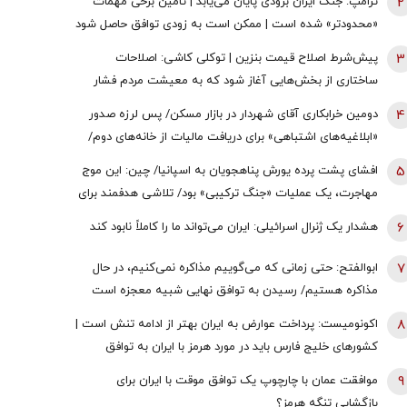
2
ترامپ: جنگ ایران بزودی پایان می‌یابد | تامین برخی مهمات
«محدودتر» شده است | ممکن است به زودی توافق حاصل شود
| ما ذخایر تقریبا نامحدود داریم
3
پیش‌شرط اصلاح قیمت بنزین | توکلی کاشی: اصلاحات
ساختاری از بخش‌هایی آغاز شود که به معیشت مردم فشار
وارد نکند
4
دومین خرابکاری آقای شهردار در بازار مسکن/ پس لرزه صدور
«ابلاغیه‌های اشتباهی» برای دریافت مالیات از خانه‌‌های دوم/
ممدانی زیر تیغ رفت
5
افشای پشت پرده یورش پناهجویان به اسپانیا/ چین: این موج
مهاجرت، یک عملیات «جنگ ترکیبی» بود/ تلاشی هدفمند برای
اعمال فشار بر دولت «پدرو سانچز»
6
هشدار یک ژنرال اسرائیلی: ایران می‌تواند ما را کاملاً نابود کند
7
ابوالفتح: حتی زمانی که می‌گوییم مذاکره نمی‌کنیم، در حال
مذاکره هستیم/ رسیدن به توافق نهایی شبیه معجزه است
8
اکونومیست: پرداخت عوارض به ایران بهتر از ادامه تنش است |
کشورهای خلیج فارس باید در مورد هرمز با ایران به توافق
برسند | اعراب در مخمصهِ ترامپ گرفتار شده‌اند
9
موافقت عمان با چارچوپ یک توافق موقت با ایران برای
بازگشایی تنگه هرمز؟