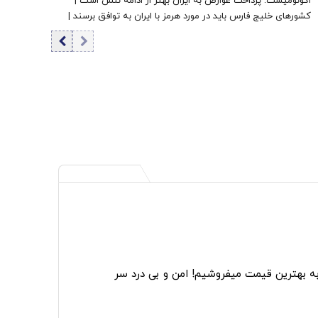
اکونومیست: پرداخت عوارض به ایران بهتر از ادامه تنش است |
کشورهای خلیج فارس باید در مورد هرمز با ایران به توافق برسند |
اعراب در مخمصهِ ترامپ گرفتار شده‌اند
به بهترین قیمت میفروشیم! امن و بی درد سر