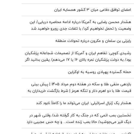
امضای توافق دفاعی میان 3 کشور همسایه ایران
هشدار محسن رضایی به آمریکا درباره ادامه محاصره دریایی/ این
وضعیت را تحمل نخواهیم کرد/ با تلفات جدی روبرو خواهید شد
رایزنی بن سلمان و مکرون درباره تحولات منطقه
رشیدی کوچی: تفاهم ایران و آمریکا از تصمیمات شجاعانه پزشکیان
بود/ به دولت پزشکیان نمره بالای ۱۶ یا ۱۷ می‌دهم/ یقین بدانید اگر
هر فرد دیگری جای پزشکیان بود، کشور با مشکلات بزرگی روبه‌رو
حمله گسترده پهپادی روسیه به اوکراین
می‌شد/ اگر جلیلی رئیس‌جمهور می‌شد...
بازدهی منفی طلا و سکه در هفته دوم مرداد 1405 | پیش بینی
قیمت طلا با دو اهرم دلار و تنگه هرمز | شرط بازگشت خریداران به
بازار
هشدار یک ژنرال اسرائیلی: ایران می‌تواند ما را کاملاً نابود کند
نخستین بمب اتمی که در جنگ به کار گرفته شد/ وقتی شهر در
دیگ قیر می‌جوشید/ حالا بمب زنده است... و چه حس عجیبی دارد
که پشت سر تو باشد