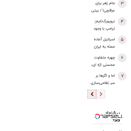
3
جام زهر برای
می‌شود؟
آبراهام لینکلن
عراقچی! / بیتی
در منطقه
که پزشکیان در
4
نیویورک‌تایمز:
نشست خبری
ترامپ با وجود
خواند
هشدار ارتش
5
اسرائیل آماده
آمریکا جنگ با
حمله به ایران
ایران را آغاز کرد
می‌شود؟
6
چهره متفاوت
محسنی اژه ای،
بدون عبا و
7
اما و اگرها بر
عمامه + عکس
سر نظامی‌سازی
مرزها |
همکاری‌های
اقتصادی -
امنیتی اسپانیا
پیشنهاد
ویژه
و مراکش با
وجود اختلاف