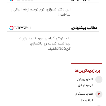
این دکتر شیرازی کرم ترمیم زخم ایرانی را
ساخت!!!
مطالب پیشنهادی
با دمنوش گیاهی مورد تایید وزارت
بهداشت کبدت رو پاکسازی
کن55%تخفیف
پربازدیدترین‌ها
1
ادعای رویترز
درباره توافق
هرمز/ در صورت
2
ادعای سنتکام
توافق، محاصره
درمورد ناو
بنادر ایران لغو
هواپیمابر