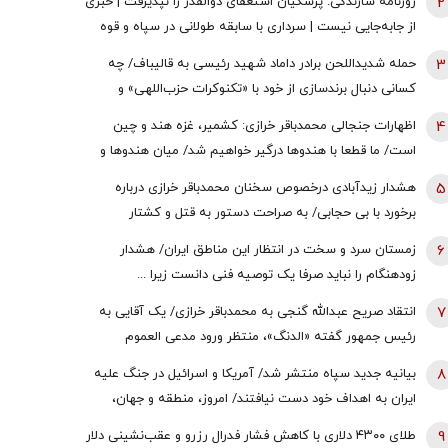
2
روزنامه سازندگی: پزشکیان استعفای ذوالقدر را نپذیرفت | خبری
از جابه‌جایی نیست | سرداری با سابقه طولانی در سپاه و قوه
قضائیه چگونه به دبیری شعام رسید؟
3
حمله شدیداللحن برادر داماد شهید رئیسی به قالیباف/ چه
کسانی دنبال برندسازی از خود با «تکنوکرات حزب‌اللهی» و
«رضاخان حزب‌اللهی» بودند؟
4
اظهارات جنجالی محمدباقر خرازی: کشمیر، غزه هند و چین
است/ ما قطعا با هندوها درگیر خواهیم شد/ میان هندوها و
یهودیان و اسرائیل پیوندهای ذاتی وجود دارد
5
هشدار زیدآبادی درخصوص سخنان محمدباقر خرازی درباره
برخورد با بی حجابی/ به صراحت دستور به قتل و کشتار
شهروندان و اشغال دوایر دولتی داده است/ چگونه چنین فرد
6
زمستان سرد و سخت در انتظار این مناطق ایران/ هشدار
خطرناکی آزاد است؟
زودهنگام را نباید صرفا یک توصیه فنی دانست زیرا ...
7
انتقاد صریح عبدالله گنجی به محمدباقر خرازی/ یک آقایی به
رئیس جمهور گفته «الدنگ»، منتظر ورود مدعی العموم
هستیم/ اگر کسی به سران قوا توهین کند مگر طبق قانون
8
بیانیه جدید سپاه منتشر شد/ آمریکا و اسرائیل در جنگ علیه
قوه قضائیه ورود نمی‌کند؟
ایران به اهداف خود دست نیافتند/ امروز، منطقه و جهان،
شاهد یکی از پیچیده ترین نبردهای تاریخی معاصر است
9
طلای ۴۳۰۰ دلاری با کاهش فشار فدرال رزرو و عقب‌نشینی دلار