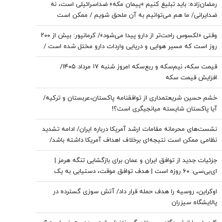
رمضان‌زاده: باید تبلیغ کنیم «پیمان مکه» ضداسرائیلی است، نه
ضدایرانی/ ما هم می‌توانیم به آن ملحق شویم / ممکن است
تندروها با حضور ایران در این پیمان مخالفت کنند، اما...
وقتی «لکسوس راحت‌تر از دارو پیدا می‌شود»/ کرمانپور: بیش از ۲۰۰
روز است که مسیر هوایی و دریایی واردات دارو مختل شده است /
نخستین قربانی هر جنگ، سلامت مردم است
قیمت سکه، نیم‌سکه و ربع‌سکه امروز شنبه ۱۷ مرداد ۱۴۰۵/
افزایش قیمت سکه
خشم حسین شریعتمداری از توافقنامه پاکستان،عربستان و ترکیه/
آیا پاکستان شایسته میانجیگری است؟!
نشست‌های محرمانه مقامات ارشد آمریکا درباره ایران/ ادامه تشدید
نظامی ممکن است نتیجه‌ای برخلاف اهداف آمریکا داشته باشد/
ترامپ به‌دنبال راه خروج از جنگ است
جزئیات جدید از توافق ایران و عمان برای بازگشایی تنگه هرمز |
ای‌بی‌سی: ۶۰ روزه است | هدف توافق موقت، دستیابی به یک
توافق پایدارتر است
اوکراین، روسیه را هدف حمله قرار داد/ آتش سوزی گسترده در
پالایشگاه سیزران