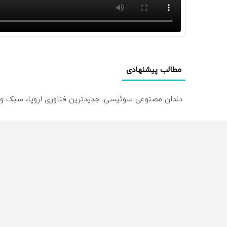
مطالب پیشنهادی
دندان مصنوعی سوئیسی: جدیدترین فناوری اروپا، سبک و
ترید EURUSD با اسپرد از صفر پیپ
میدونستی میتونی روی سهام آدیداس سرمایه گذاری کنی
از سراسر وب
محصولی که می‌خواستی رو
محصولی که می‌خواستی رو