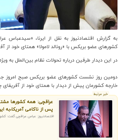
به گزارش اقتصادنیوز به نقل از ایرنا، «سیدعباس عر
کشورهای عضو بریکس با «رونالد لامولا» همتای خود از آفر
در این دیدار طرفین درباره تحولات نظام بین‌الملل به وی
خارجه کشورمان پیش از دیدار با همتای خود از آفریقای چنو
خبر مرتبط
عراقچی: همه کشورها مشتاق
پس از ناکامی آمریکا،به ای
اقتصادنیوز: عباس عراقچی گفت: کشورها