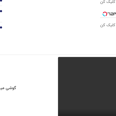
 کلیک کن
8
9
 کلیک کن
10
گوشی میخو