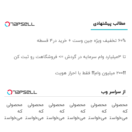
مطالب پیشنهادی
60% تخفیف ویژه جین وست + خرید در4 قسطه
تا 3میلیارد وام سرمایه در گردش => فروشگاهت رو ثبت کن
❗❗200 میلیون وام❗❗ فقط با احراز هویت
از سراسر وب
محصولی
محصولی
محصولی
محصولی
محصولی
محصولی
که
که
که
که
که
که
می‌خواستی
می‌خواستی
می‌خواستی
می‌خواستی
می‌خواستی
می‌خواستی
رو در
رو در
رو در
رو در
رو در
رو در
شکفت
شگفت
شگفت
شکفت
شکفت
شگفت