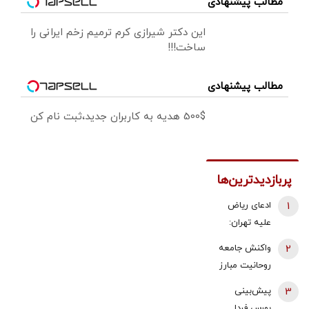
مطالب پیشنهادی
این دکتر شیرازی کرم ترمیم زخم ایرانی را
ساخت!!!
مطالب پیشنهادی
500$ هدیه به کاربران جدید،ثبت نام کن
پربازدیدترین‌ها
1
ادعای ریاض
علیه تهران:
ایران مسئول
2
واکنش جامعه
حمله به
روحانیت مبارز
نفتکش اماراتی
به اظهارات باقر
3
پیش‌بینی
است
خرازی: اظهارات
بورس فردا