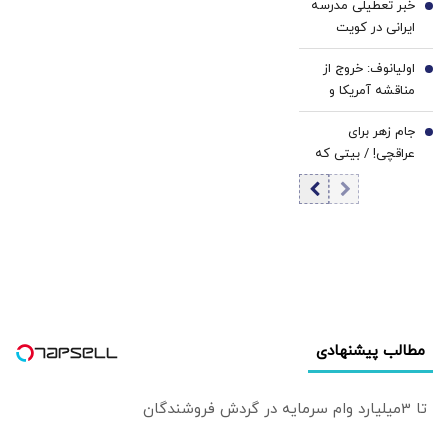
خبر تعطیلی مدرسه
تصویب کنوانسیون
5
ایرانی در کویت
دریای خزر را
صحت دارد؟/ مقام
نمی‌دهد/ صیانت از
اولیانوف: خروج از
مسئول: سابقه این
6
حقوق و منافع ملی
مناقشه آمریکا و
مدارس به قبل از
ایران در دریای خزر
ایران، تنها از مسیر
انقلاب برمی‌گردد
خط قرمز مجلس
جام زهر برای
دیپلماسی ممکن
7
است
عراقچی! / بیتی که
است
پزشکیان در نشست
خبری خواند
مطالب پیشنهادی
تا 3میلیارد وام سرمایه در گردش فروشندگان