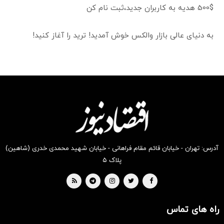
500$ هدیه به کاربران جدید،ثبت نام کن
به دنیای عالی بازار والکس خوش آمدید! ترید را آغاز کنید!
آدرس: تهران - خیابان قائم مقام فراهانی - خیابان شهید محمدی خدری (شاهین)
پلاک ۵
راه های تماس