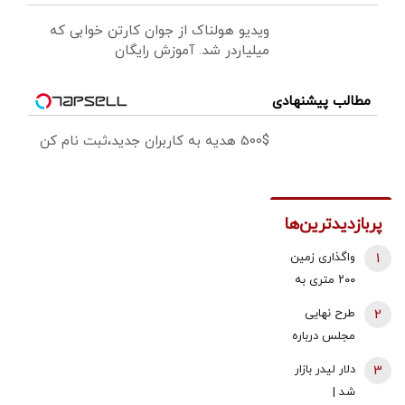
ویدیو هولناک از جوان کارتن خوابی که
میلیاردر شد. آموزش رایگان
مطالب پیشنهادی
500$ هدیه به کاربران جدید،ثبت نام کن
پربازدیدترین‌ها
1
واگذاری زمین
۲۰۰ متری به
خانوارهای داری
2
طرح نهایی
سه فرزند/
مجلس درباره
شرایط اعلام
افزایش قیمت
3
دلار لیدر بازار
شد
بنزین اعلام شد
شد |