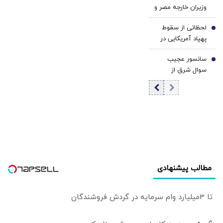
وزیران خارجه مصر و
ادامه دارد
افزایش داده است
ترکیه درباره
لحظاتی از سقوط
تحولات منطقه‌ای
6
پهپاد آمریکایی در
جیبوتی +فیلم
سانسور عجیب
7
سوال شرق از
رئیس‌جمهور در
صداوسیما
مطالب پیشنهادی
تا 3میلیارد وام سرمایه در گردش فروشندگان