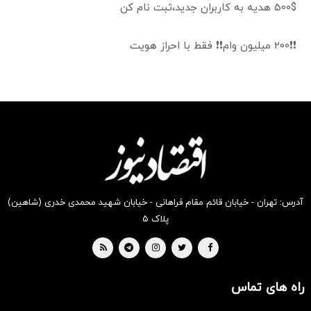
500$ هدیه به کاربران جدید،ثبت نام کن
❗❗200 میلیون وام❗❗ فقط با احراز هویت
آدرس: تهران - خیابان قائم مقام فراهانی - خیابان شهید محمدی خدری (شاهین)
پلاک ۵
راه های تماس