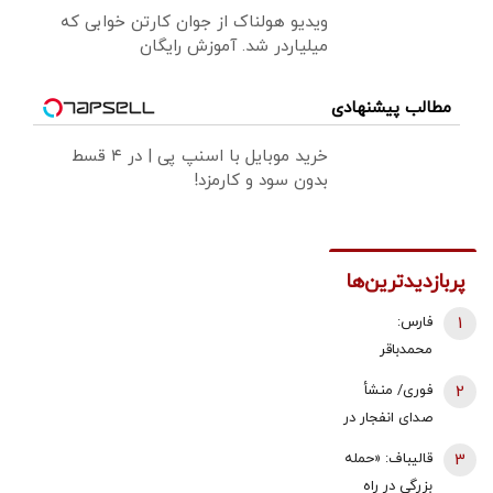
ویدیو هولناک از جوان کارتن خوابی که
میلیاردر شد. آموزش رایگان
مطالب پیشنهادی
خرید موبایل با اسنپ پی | در ۴ قسط
بدون سود و کارمزد!
پربازدیدترین‌ها
1
فارس:
محمدباقر
ذوالقدر استعفا
2
فوری/ منشأ
داد/ محسن
صدای انفجار در
رضایی دبیر
قشم مشخص
3
قالیباف: «حمله
شورای عالی
شد/ مقابه با
بزرگی در راه
امنیت ملی شد