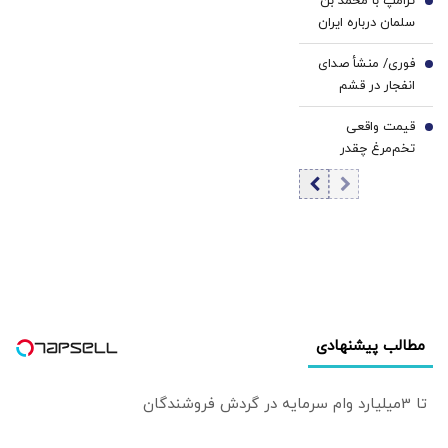
ترامپ با محمد بن
بن‌سلمان در ریاض
5
سلمان درباره ایران
گفت‌وگو می‌کند/
فوری/ منشأ صدای
جزئیات تماس
6
انفجار در قشم
تلفنی
مشخص شد/ مقابه
قیمت واقعی
با اهداف دشمن در
7
تخم‌مرغ چقدر
ورودی تنگه هرمز
است؟/ مصرف
روزانه ۳ هزار و ۳۰۰
تن تخم مرغ در
تهران
مطالب پیشنهادی
تا 3میلیارد وام سرمایه در گردش فروشندگان