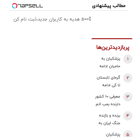
مطالب پیشنهادی
500$ هدیه به کاربران جدید،ثبت نام کن
پربازدیدترین‌ها
1
پزشکیان به
حامیان ادامه
جنگ:
2
گرمای تابستان
همین‌جوری
تا کی ادامه
نگویید بزن/
دارد؟/
3
معرفی 10 کشور
تبعاتش را هم
هواشناسی: ۴۰
دارنده بمب اتم
باید دید
تا ۵۰ روز دیگر
در جهان/ کدام
4
برنده و بازنده
گرما در پیش
کشور بیشترین
جنگ ایران به
داریم
بمب اتم را
روایت
5
پزشکیان:
دارد؟ +