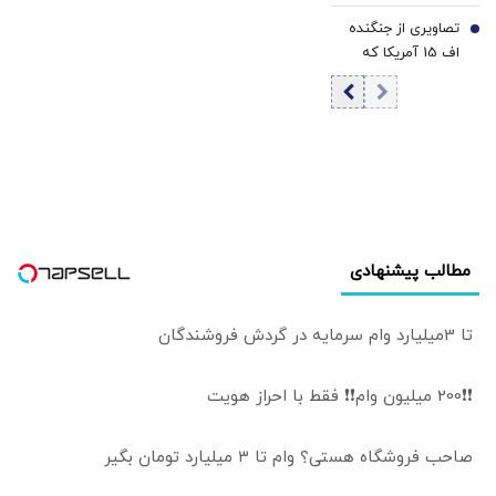
درباره بازگشت پول
قوه قضائیه چگونه
تصاویری از جنگنده
نفت توسط
7
به دبیری شعام
اف 15 آمریکا که
تراستی‌ها/ وزیر
رسید؟
توسط سپاه منهدم
نفت تهدید به
شد/ هواگردهای
استیضاح شد
شکارشده آمریکا و
اسرائیل هم به
نمایش درآمد
مطالب پیشنهادی
تا 3میلیارد وام سرمایه در گردش فروشندگان
❗❗200 میلیون وام❗❗ فقط با احراز هویت
صاحب فروشگاه هستی؟ وام تا ۳ میلیارد تومان بگیر