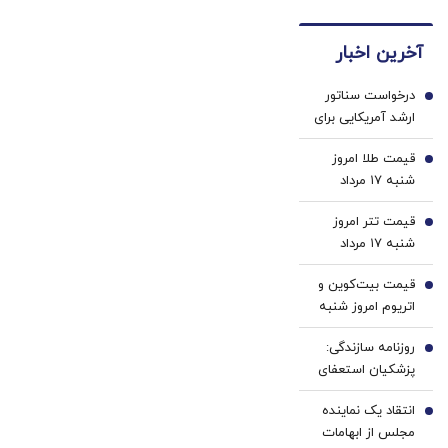
های
ایران
دندان
🇮🇷
آخرین اخبار
پزشکی
این
با پک
دکتر
درخواست سناتور
سفید
کرم
1
ارشد آمریکایی برای
کننده
ترمیم
برکناری ترامپ/
خانگی
کننده
قیمت طلا امروز
سیاست های او
2
23
شنبه ۱۷ مرداد
فاجعه بار است/
روزه
۱۴۰۵/ افزایش
ترامپ در کدام
ساخت!
قیمت تتر امروز
قیمت طلا
3
سیاره زندگی
شنبه ۱۷ مرداد
می‌کند؟/ آیا او اصلا
1405 / کاهش
به مردم اهمیت
قیمت بیت‌کوین و
قیمت تتر
4
می‌دهد؟
اتریوم امروز شنبه
۱۷ مرداد ۱۴۰۵/
روزنامه سازندگی:
افزایش قیمت
5
پزشکیان استعفای
بیت‌کوین
ذوالقدر را نپذیرفت/
انتقاد یک نماینده
سرداری با سابقه
6
مجلس از ابهامات
طولانی در سپاه و