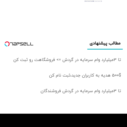
آمریکا در رقابت
دنبال حفظ وضعیت
هوش مصنوعی با
«نه جنگ، نه صلح»
چین پیشتاز است/
در منطقه است
اگر نامزد نشوم،
نمی‌دانم طرفدارانم
باز هم رأی می‌دهند
یا نه
مطالب پیشنهادی
تا 3میلیارد وام سرمایه در گردش => فروشگاهت رو ثبت کن
500$ هدیه به کاربران جدید،ثبت نام کن
تا 3میلیارد وام سرمایه در گردش فروشندگان