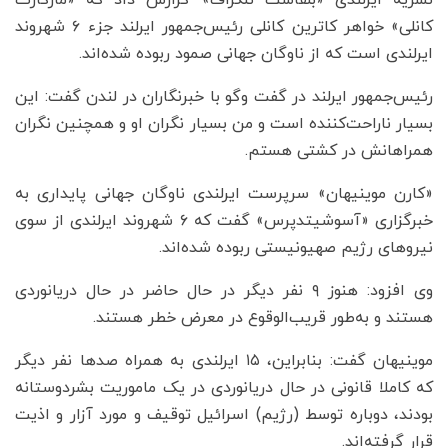
نشریه ایرلندی «بلفاست تلگراف» گزارش داد که «مارگارت
کانلی» خواهر کاترین کانلی رئیس‌جمهور ایرلند جزء ۶ شهروند
ایرلندی است که از ناوگان جهانی صمود ربوده شده‌اند.
رئیس‌جمهور ایرلند در گفت‌ وگو با خبرنگاران در لندن گفت: این
بسیار ناراحت‌کننده است و من بسیار نگران او و همچنین نگران
همراهانش در کشتی هستم.
«کارن موینیهان» سرپرست ایرلندی ناوگان جهانی پایداری به
خبرگزاری «آسوشیتدپرس» گفت که ۶ شهروند ایرلندی از سوی
نیروهای رژیم صهیونیستی ربوده شده‌اند.
وی افزود: هنوز ۹ نفر دیگر در حال حاضر در حال دریانوردی
هستند و به‌طور قریب‌الوقوع در معرض خطر هستند.
موینیهان گفت: بنابراین، ۱۵ ایرلندی به همراه صدها نفر دیگر
که کاملا قانونی در حال دریانوردی در یک ماموریت بشردوستانه
بودند، دوباره توسط (رژیم) اسرائیل توقیف و مورد آزار و اذیت
قرار گرفته‌اند.