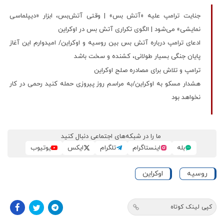
جنایت ترامپ علیه «آتش‌ بس» | وقتی آتش‌بس، ابزار «دیپلماسی
نمایشی» می‌شود | الگوی تکراری آتش بس در اوکراین
ادعای ترامپ درباره آتش بس بین روسیه و اوکراین/ امیدوارم این آغاز
پایان جنگی بسیار طولانی، کشنده و سخت باشد
ترامپ و تلاش برای مصادره صلح اوکراین
هشدار مسکو به اوکراین/به مراسم روز پیروزی حمله کنید رحمی در کار
نخواهد بود
ما را در شبکه‌های اجتماعی دنبال کنید
بله
اینستاگرام
تلگرام
ایکس
یوتیوب
روسیه
اوکراین
کپی لینک کوتاه