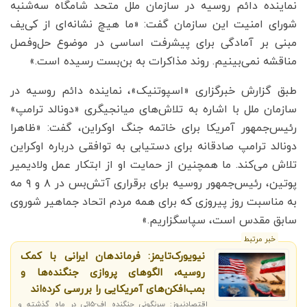
نماینده دائم روسیه در سازمان ملل متحد شامگاه سه‌شنبه
شورای امنیت این سازمان گفت: «ما هیچ نشانه‌ای از کی‌یف
مبنی بر آمادگی برای پیشرفت اساسی در موضوع حل‌وفصل
مناقشه نمی‌بینیم. روند مذاکرات به بن‌بست رسیده است.»
طبق گزارش خبرگزاری «اسپوتنیک»، نماینده دائم روسیه در
سازمان ملل با اشاره به تلاش‌های میانجیگری «دونالد ترامپ»
رئیس‌جمهور آمریکا برای خاتمه جنگ اوکراین، گفت: «ظاهرا
دونالد ترامپ صادقانه برای دستیابی به توافقی درباره اوکراین
تلاش می‌کند. ما همچنین از حمایت او از ابتکار عمل ولادیمیر
پوتین، رئیس‌جمهور روسیه برای برقراری آتش‌بس در ۸ و ۹ مه
به مناسبت روز پیروزی که برای همه مردم اتحاد جماهیر شوروی
سابق مقدس است، سپاسگزاریم.»
خبر مرتبط
نیویورک‌تایمز: فرماندهان ایرانی با کمک
روسیه، الگوهای پروازی جنگنده‌ها و
بمب‌افکن‌های آمریکایی را بررسی کرده‌اند
اقتصادنیوز: سرنگونی جنگنده اف-۱۵ئی در ماه گذشته و