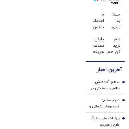
ویژه
مشکلات
اقتصادی جنگ
حمله
با
است؟
به
اعتماد
زردی
بنفس
دندان
لبخند
هم
پایان
ها با
بزن
ترید
دغدغه
ژل
(ژل
کن هم
هزینه
سفید
سفیدکننده
هدیه
های
کننده
دندان40%تخفیف)
بگیر؛
دندان
دندان!
آخرین اخبار
500$بونوس
پزشکی
خرید40%تخفیف
برای
با پک
سطح آماده‌باش
کاربران
سفید
1
نظامی و امنیتی در
جدید
کننده
عراق افزایش یافت
خانگی
منبع مطلع:
2
کریدورهای شمالی و
جنوبی تنگۀ هرمز
جزئیات متن اولیۀ
حذف می‌شوند
3
طرح راهبردی