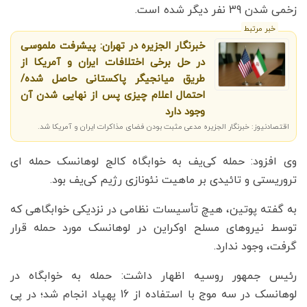
زخمی شدن 39 نفر دیگر شده است.
خبر مرتبط
خبرنگار الجزیره در تهران: پیشرفت ملموسی
در حل برخی اختلافات ایران و آمریکا از
طریق میانجیگر پاکستانی حاصل شده/
احتمال اعلام چیزی پس از نهایی شدن آن
وجود دارد
اقتصادنیوز: خبرنگار الجزیره مدعی مثبت بودن فضای مذاکرات ایران و آمریکا شد.
وی افزود: حمله کی‎‌یف به خوابگاه کالج لوهانسک حمله ای
تروریستی و تائیدی بر ماهیت نئونازی رژیم کی‌یف بود.
به گفته پوتین، هیچ تأسیسات نظامی در نزدیکی خوابگاهی که
توسط نیروهای مسلح اوکراین در لوهانسک مورد حمله قرار
گرفت، وجود ندارد.
رئیس جمهور روسیه اظهار داشت: حمله به خوابگاه در
لوهانسک در سه موج با استفاده از 16 پهپاد انجام شد؛ در پی