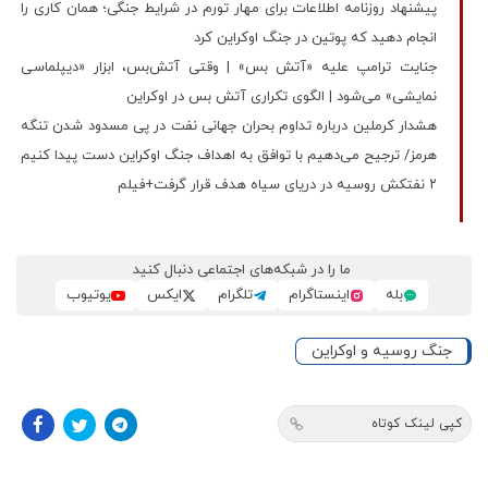
پیشنهاد روزنامه اطلاعات برای مهار تورم در شرایط جنگی؛ همان کاری را
انجام دهید که پوتین در جنگ اوکراین کرد
جنایت ترامپ علیه «آتش‌ بس» | وقتی آتش‌بس، ابزار «دیپلماسی
نمایشی» می‌شود | الگوی تکراری آتش بس در اوکراین
هشدار کرملین درباره تداوم بحران جهانی نفت در پی مسدود شدن تنگه
هرمز/ ترجیح می‌دهیم با توافق به اهداف جنگ اوکراین دست پیدا کنیم
۲ نفتکش روسیه در دریای سیاه هدف قرار گرفت+فیلم
ما را در شبکه‌های اجتماعی دنبال کنید
بله
اینستاگرام
تلگرام
ایکس
یوتیوب
جنگ روسیه و اوکراین
کپی لینک کوتاه