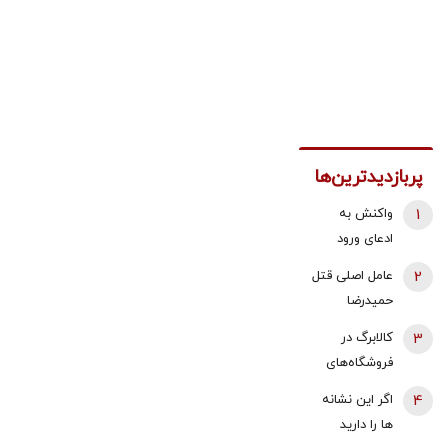
پربازدیدترین‌ها
1
واکنش به
ادعای ورود
هواگردها به
2
عامل اصلی قتل
کشور ٣٠
حمیدرضا
دقیقه قبل از
رجب‌زاده
3
کالابرگ در
حمله به بیت
دستگیر شد
فروشگاه‌های
رهبری/ رییس
بزرگ هم قطع
سازمان
4
اگر این نشانه
شد
هواپیمایی
ها را دارید
کشوری: کذب