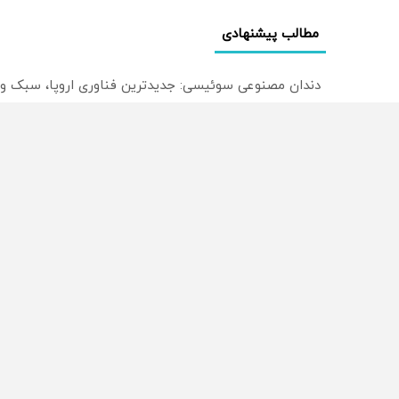
مطالب پیشنهادی
دندان مصنوعی سوئیسی: جدیدترین فناوری اروپا، سبک و
ترید EURUSD با اسپرد از صفر پیپ
میدونستی میتونی روی سهام آدیداس سرمایه گذاری کنی
راه های 
تبلیغات