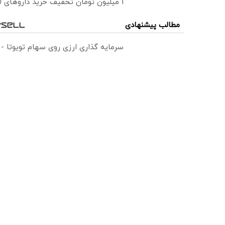
1 میلیون تومان تخفیف خرید داروهای لاغری با ارسال از داروخانه و پک یخ!
مطالب پیشنهادی
سرمایه گذاری ارزی روی سهام تویوتا -