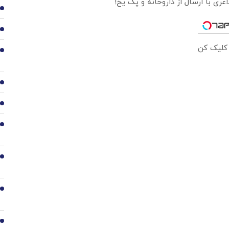
2
3
 کلیک کن
4
5
6
7
8
9
10