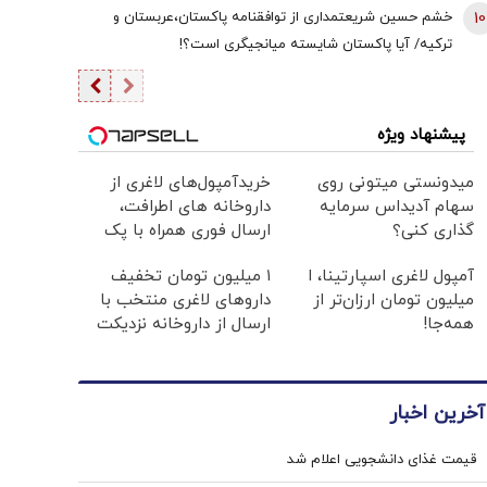
است | سروش به زبان چپ سخن می‌گوید و نظام بازار آزاد
10
خشم حسین شریعتمداری از توافقنامه پاکستان،عربستان و
رقابتی را با برچسب کاپیتالیسم توضیح می‌دهد
ترکیه/ آیا پاکستان شایسته میانجیگری است؟!
پیشنهاد ویژه
میدونستی میتونی روی
خریدآمپول‌های لاغری از
سهام آدیداس سرمایه
داروخانه های اطرافت،
گذاری کنی؟
ارسال فوری همراه با پک
یخ!
آمپول لاغری اسپارتینا، ا
۱ میلیون تومان تخفیف
میلیون تومان ارزان‌تر از
داروهای لاغری منتخب با
همه‌جا!
ارسال از داروخانه نزدیکت
آخرین اخبار
قیمت غذای دانشجویی اعلام شد