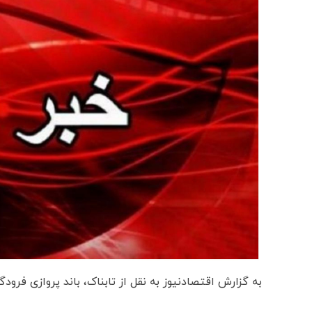
به گزارش اقتصادنیوز به نقل از تابناک، باند پروازی فرودگ