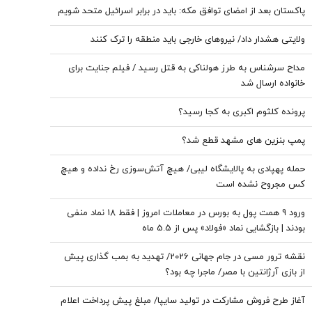
پاکستان بعد از امضای توافق مکه: باید در برابر اسرائیل متحد شویم
ولایتی هشدار داد/ نیروهای خارجی باید منطقه را ترک کنند
مداح سرشناس به طرز هولناکی به قتل رسید / فیلم جنایت برای
خانواده ارسال شد
پرونده کلثوم اکبری به کجا رسید؟
پمپ بنزین های مشهد قطع شد؟
حمله پهپادی به پالایشگاه لیبی/ هیچ آتش‌سوزی رخ نداده و هیچ
کس مجروح نشده است
ورود 9 همت پول به بورس در معاملات امروز | فقط 18 نماد منفی
بودند | بازگشایی نماد «فولاد» پس از 5.5 ماه
نقشه ترور مسی در جام جهانی 2026/ تهدید به بمب گذاری پیش
از بازی آرژانتین با مصر/ ماجرا چه بود؟
آغاز طرح فروش مشارکت در تولید سایپا/ مبلغ پیش پرداخت اعلام