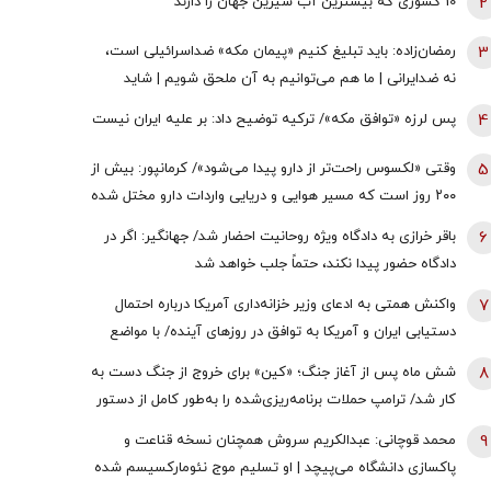
2
10 کشوری که بیشترین آب شیرین جهان را دارند
3
رمضان‌زاده: باید تبلیغ کنیم «پیمان مکه» ضداسرائیلی است،
نه ضدایرانی | ما هم می‌توانیم به آن ملحق شویم | شاید
تندروها با حضور ایران در این پیمان مخالفت کنند اما...
4
پس لرزه «توافق مکه»/ ترکیه توضیح داد: بر علیه ایران نیست
5
وقتی «لکسوس راحت‌تر از دارو پیدا می‌شود»/ کرمانپور: بیش از
۲۰۰ روز است که مسیر هوایی و دریایی واردات دارو مختل شده
است / نخستین قربانی هر جنگ، سلامت مردم است
6
باقر خرازی به دادگاه ویژه روحانیت احضار شد/ جهانگیر: اگر در
دادگاه حضور پیدا نکند، حتماً جلب خواهد شد
7
واکنش همتی به ادعای وزیر خزانه‌داری آمریکا درباره احتمال
دستیابی ایران و آمریکا به توافق در روز‌های آینده/ با مواضع
قبلی وی درخصوص اقتصاد ایران در تعارض است
8
شش ماه پس از آغاز جنگ؛ «کین» برای خروج از جنگ دست به
کار شد/ ترامپ حملات برنامه‌ریزی‌شده را به‌طور کامل از دستور
کار خارج نکرده/ گزینه عملیات زمینی وجود دارد؛ اما کسی
9
محمد قوچانی: عبدالکریم سروش همچنان نسخه قناعت و
خواستار آن نیست
پاکسازی دانشگاه می‌پیچد | او تسلیم موج نئومارکسیسم شده