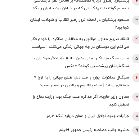
2
پزشکیان: رهبری درباره تفاهمنامه بر اساس نظر کارشناسی
تصمیم گرفتند/ تنها کسانی که در خیابان بودند ایران را نگه
نداشتند همه سهیم هستند
3
مسعود پزشکیان در لحظه ترور رهبر انقلاب و شهادت ایشان
کجا بود؟
4
انتقاد صریح معاون عراقچی به مخالفان مذاکره: با خودم فکر
می‌کنم این دوستان در چه جهانی زندگی می‌کنند | سیاست
خارجی عرصه تصمیم‌های دشوار و سنجش دقیق هزینه و فایده
5
نصب سنگ مزار اکبر عبدی بدون اطلاع خانواده/ هواداران یا
است
سنگ‌تراشان پیشدستی کردند؟ +عکس
6
سیگنال مذاکرات ایران و افت دلار، طلای جهانی را به اوج ۷
هفته‌ای رساند | نقره، پالادیوم و پلاتین در مسیر صعود
7
معاون وزیر خارجه: اگر مذاکره علت جنگ بود، وزارت دفاع را
تعطیل کنید
8
جزئیات جدید توافق ایران و عمان درباره تنگه هرمز
9
حاشیه جالب مصاحبه رئیس جمهور +فیلم