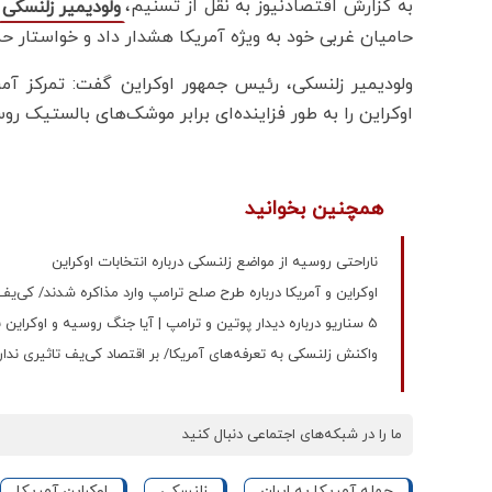
به گزارش اقتصادنیوز به نقل از تسنیم،
ولودیمیر زلنسکی
حامیان غربی خود به ویژه آمریکا هشدار داد و خواستار ح
ولودیمیر زلنسکی، رئیس جمهور اوکراین گفت: تمرکز آمر
اوکراین را به طور فزاینده‌ای برابر موشک‌های بالستیک ر
همچنین بخوانید
ناراحتی روسیه از مواضع زلنسکی درباره انتخابات اوکراین
اوکراین و آمریکا درباره طرح صلح ترامپ وارد مذاکره شدند/ کی
5 سناریو درباره دیدار پوتین و ترامپ | آیا جنگ روسیه و اوکراین به آخر خط رسیده است؟
واکنش زلنسکی به تعرفه‌های آمریکا/ بر اقتصاد کی‌یف تاثیری ندار
ما را در شبکه‌های اجتماعی دنبال کنید
حمله آمریکا به ایران
زلنسکی
اوکراین آمریکا