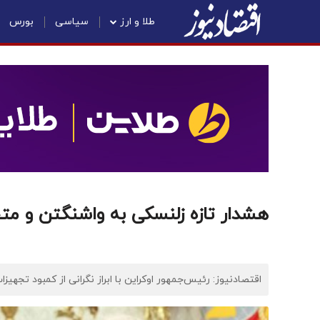
طلا و ارز
سیاسی
بورس
هشدار تازه زلنسکی به واشنگتن و مت
اقتصادنیوز: رئیس‌جمهور اوکراین با ابراز نگرانی از کمبود تج