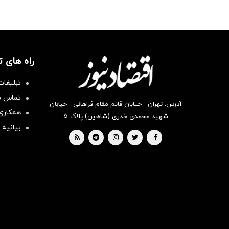
راه های 
تبلیغات
تماس با
آدرس: تهران - خیابان قائم مقام فراهانی - خیابان
همکاری 
شهید محمدی خدری (شاهین) پلاک ۵
بیانیه 