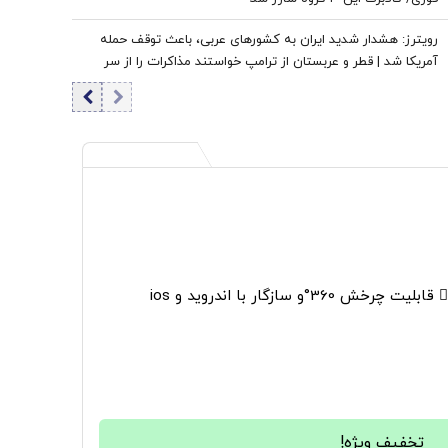
رویترز: هشدار شدید ایران به کشورهای عربی، باعث توقف حمله
آمریکا شد | قطر و عربستان از ترامپ خواستند مذاکرات را از سر
بگیرد | زیرساخت‌های حیاتی انرژی هدف قرار خواهند گرفت اگر ...
36°و سازگار با اندروید و ios
تخفیف ویژه!