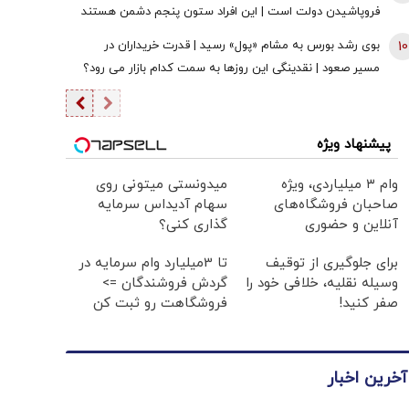
فروپاشیدن دولت است | این افراد ستون پنجم دشمن هستند
و باید با آنها برخورد قاطع کرد
10
بوی رشد بورس به مشام «پول» رسید | قدرت خریداران در
مسیر صعود | نقدینگی این روزها به سمت کدام بازار می رود؟
پیشنهاد ویژه
وام ۳ میلیاردی، ویژه
میدونستی میتونی روی
صاحبان فروشگاه‌های
سهام آدیداس سرمایه
آنلاین و حضوری
گذاری کنی؟
برای جلوگیری از توقیف
تا 3میلیارد وام سرمایه در
وسیله نقلیه، خلافی خود را
گردش فروشندگان =>
صفر کنید!
فروشگاهت رو ثبت کن
آخرین اخبار