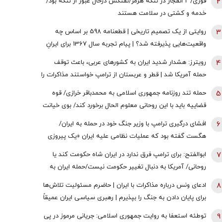
2
فوری/ ۲ انفجار در تنگه هرمز/نفتکش درحال عبور از تنگه بود/
خدمه و کشتی در سلامت هستند
3
روایتی از یک تصمیم تاریخی | قطعنامه 598 بر اساس چه
واقعیت‌هایی پذیرفته شد؟ | پیام تجربه سال 1367 برای ایرانِ
سال 1405
4
رویترز: هشدار شدید ایران به کشورهای عربی، باعث توقف
حمله آمریکا شد | قطر و عربستان از ترامپ خواستند مذاکرات را
از سر بگیرد | زیرساخت‌های حیاتی انرژی هدف قرار خواهند
5
حمله تند روزنامه جمهوری اسلامی به محمدباقر خرازی/ قوه
گرفت اگر ...
قضاییه باید با این روحانی معلوم الحال برخورد کند/ بوی خیانت
به مشام می‌رسد
6
افشای درگیری ترامپ با وزیر جنگ خود در حمله به ایران/
هگست گفته بود که عملیات نظامی علیه ایران «یک پیروزی‌
سریع و نسبتاً آسان» خواهد بود/ کاخ سفید واکنش نشان داد
7
ابوالفتح: برای ترامپ فرق ندارد در ایران شاه حکومت کند یا
روحانی/ آمریکا به دنبال تغییر حکومت نیست/حمله ایران به
زیرساخت‌های منطقه، کابوس آمریکا بود
8
ادعای ونس درباره مذاکرات با ایران | حاضرم مسئولیت تلاش‌ها
برای پایان دادن به جنگ را بپذیرم | رهبری سیاسی ایران عمیقاً
دچار اختلاف است | ایرانی‌ها افراد فوق‌العاده دشواری هستند
9
توطئه استعفا به روایت جمهوری اسلامی: جریانی مرموز در پی