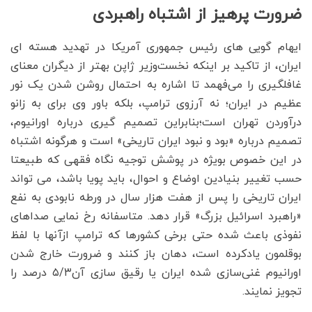
ضرورت پرهیز از اشتباه راهبردی
ایهام گویی های رئیس جمهوری آمریکا در تهدید هسته ای
ایران، از تاکید بر اینکه نخست‌وزیر ژاپن بهتر از دیگران معنای
غافلگیری را می‌فهمد تا اشاره به احتمال روشن شدن یک نور
عظیم در ایران؛ نه آرزوی ترامپ، بلکه باور وی برای به زانو
درآوردن تهران است؛بنابراین تصمیم گیری درباره اورانیوم،
تصمیم درباره «بود و نبود ایران تاریخی» است و هرگونه اشتباه
در این خصوص بویژه در پوشش توجیه نگاه فقهی که طبیعتا
حسب تغییر بنیادین اوضاع و احوال، باید پویا باشد، می تواند
ایران تاریخی را پس از هفت هزار سال در ورطه نابودی به نفع
«راهبرد اسرائیل بزرگ» قرار دهد. متاسفانه رخ نمایی صداهای
نفوذی باعث شده حتی برخی کشورها که ترامپ ازآنها با لفظ
بوقلمون یادکرده است، دهان باز کنند و ضرورت خارج شدن
اورانیوم غنی‌سازی شده ایران یا رقیق سازی آن۵/۳ درصد را
تجویز نمایند.