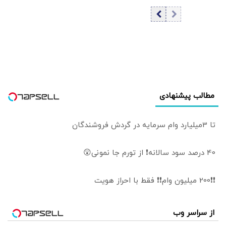
اسلامی: جریانی
نسبتاً آسان» خواهد
مرموز در پی
بود/ کاخ سفید
فروپاشیدن دولت
واکنش نشان داد
است | این افراد
ستون پنجم دشمن
هستند و باید با
آنها برخورد قاطع
کرد
مطالب پیشنهادی
تا 3میلیارد وام سرمایه در گردش فروشندگان
40 درصد سود سالانه❗ از تورم جا نمونی😲
❗❗200 میلیون وام❗❗ فقط با احراز هویت
از سراسر وب