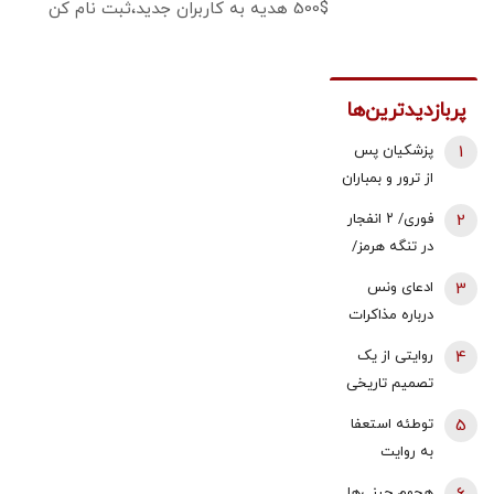
500$ هدیه به کاربران جدید،ثبت نام کن
پربازدیدترین‌ها
1
پزشکیان پس
از ترور و بمباران
محل جلسه ‌اش
2
فوری/ ۲ انفجار
بلافاصله به
در تنگه هرمز/
ملاقات رهبری
نفتکش درحال
3
ادعای ونس
رفت/ واکنش
عبور از تنگه
درباره مذاکرات
رهبر شهید
بود/ خدمه و
با ایران | حاضرم
انقلاب چه بود؟
4
روایتی از یک
کشتی در
مسئولیت
تصمیم تاریخی
سلامت هستند
تلاش‌ها برای
| قطعنامه 598
5
توطئه استعفا
پایان دادن به
بر اساس چه
به روایت
جنگ را بپذیرم |
واقعیت‌هایی
جمهوری
رهبری سیاسی
هجوم چینی‌ها