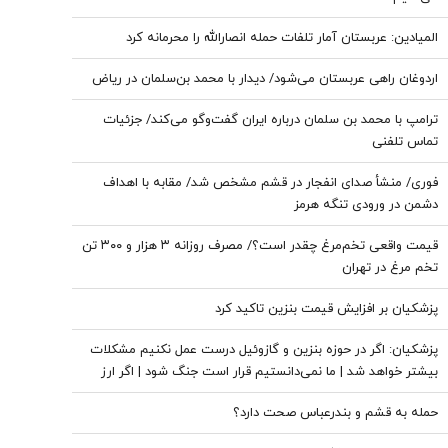
المیادین: عربستان آمار تلفات حمله انصارالله را محرمانه کرد
اردوغان راهی عربستان می‌شود/ دیدار با محمد بن‌سلمان در ریاض
ترامپ با محمد بن سلمان درباره ایران گفت‌وگو می‌کند/ جزئیات
تماس تلفنی
فوری/ منشأ صدای انفجار در قشم مشخص شد/ مقابه با اهداف
دشمن در ورودی تنگه هرمز
قیمت واقعی تخم‌مرغ چقدر است؟/ مصرف روزانه ۳ هزار و ۳۰۰ تن
تخم مرغ در تهران
پزشکیان بر افزایش قیمت بنزین تاکید کرد
پزشکیان: اگر در حوزه بنزین و گازوئیل درست عمل نکنیم مشکلات
بیشتر خواهد شد | ما نمی‌دانستیم قرار است جنگ شود | اگر ارز
ترجیحی حذف نمی شد با شروع جنگ قحطی در بازار قطعی بود
حمله به قشم و بندرعباس صحت دارد؟