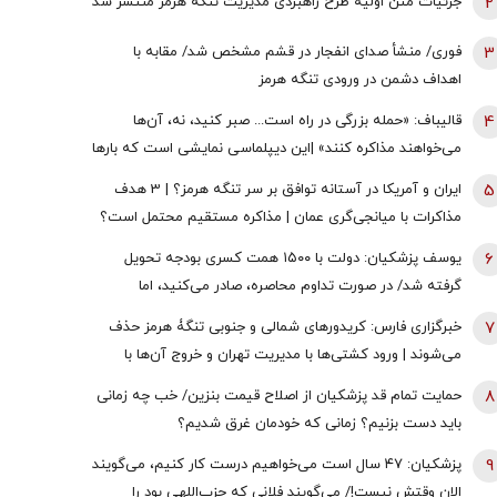
2
جزئیات متن اولیۀ طرح راهبردی مدیریت تنگه هرمز منتشر شد
3
فوری/ منشأ صدای انفجار در قشم مشخص شد/ مقابه با
اهداف دشمن در ورودی تنگه هرمز
4
قالیباف: «حمله بزرگی در راه است... صبر کنید، نه، آن‌ها
می‌خواهند مذاکره کنند» |این دیپلماسی نمایشی است که بارها
تکرار شده است
5
ایران و آمریکا در آستانه توافق بر سر تنگه هرمز؟ | 3 هدف
مذاکرات با میانجی‌گری عمان | مذاکره مستقیم محتمل است؟
6
یوسف پزشکیان: دولت با ۱۵۰۰ همت کسری بودجه تحویل
گرفته شد/ در صورت تداوم محاصره، صادر می‌کنید، اما
نمی‌توانید واردات انجام دهید
7
خبرگزاری فارس: کریدورهای شمالی و جنوبی تنگۀ هرمز حذف
می‌شوند | ورود کشتی‌ها با مدیریت تهران و خروج آن‌ها با
مدیریت مشترک تهران و مسقط خواهد بود | عوارض برای گذر از
8
حمایت تمام قد پزشکیان از اصلاح قیمت بنزین/ خب چه زمانی
تنگه در قالب بهای خدمات است
باید دست بزنیم؟ زمانی که خودمان غرق شدیم؟
9
پزشکیان: ۴۷ سال است می‌خواهیم درست کار کنیم، می‌گویند
الان وقتش نیست!/ می‌گویند فلانی که حزب‌اللهی بود را