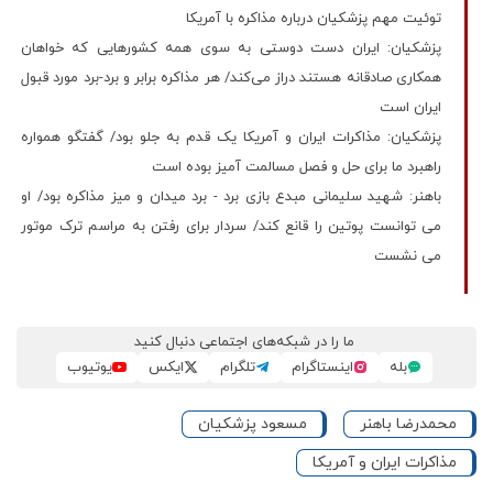
توئیت مهم پزشکیان درباره مذاکره با آمریکا
پزشکیان: ایران دست دوستی به سوی همه کشورهایی که خواهان
همکاری صادقانه هستند دراز می‌کند/ هر مذاکره برابر و برد-برد مورد قبول
ایران است
پزشکیان: مذاکرات ایران و آمریکا یک قدم به جلو بود/ گفتگو همواره
راهبرد ما برای حل و فصل مسالمت آمیز بوده است
باهنر: شهید سلیمانی مبدع بازی برد - برد میدان و میز مذاکره بود/ او
می توانست پوتین را قانع کند/ سردار برای رفتن به مراسم ترک موتور
می نشست
ما را در شبکه‌های اجتماعی دنبال کنید
بله
اینستاگرام
تلگرام
ایکس
یوتیوب
محمدرضا باهنر
مسعود پزشکیان
مذاکرات ایران و آمریکا