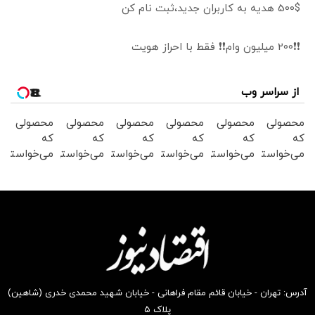
500$ هدیه به کاربران جدید،ثبت نام کن
❗❗200 میلیون وام❗❗ فقط با احراز هویت
از سراسر وب
محصولی
محصولی
محصولی
محصولی
محصولی
محصولی
که
که
که
که
که
که
می‌خواستی
می‌خواستی
می‌خواستی
می‌خواستی
می‌خواستی
می‌خواستی
رو در
رو در
رو در
رو در
رو در
رو در
شگفت
شکفت
شگفت
شکفت
شگفت
شکفت
انگیز
انگیز
انگیز
انگیز
انگیز
انگیز
دیجی‌کالا
دیجی‌کالا
دیجی‌کالا
دیجی‌کالا
دیجی‌کالا
دیجی‌کالا
بخر !
بخر !
بخر !
بخر !
بخر !
بخر !
آدرس: تهران - خیابان قائم مقام فراهانی - خیابان شهید محمدی خدری (شاهین)
پلاک ۵