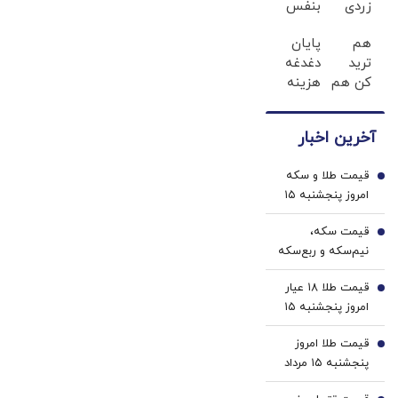
زردی
بنفس
دندان
لبخند
هم
پایان
ها با
بزن
ترید
دغدغه
ژل
(ژل
کن هم
هزینه
سفید
سفیدکننده
هدیه
های
کننده
دندان40%تخفیف)
بگیر؛
دندان
دندان!
آخرین اخبار
500$بونوس
پزشکی
خرید40%تخفیف
برای
با پک
قیمت طلا و سکه
کاربران
سفید
1
امروز پنجشنبه ۱۵
جدید
کننده
مرداد ۱۴۰۵/افزایش
خانگی
قیمت سکه،
قیمت طلا و سکه
2
نیم‌سکه و ربع‌سکه
امروز پنجشنبه ۱۵
قیمت طلا ۱۸ عیار
مرداد ۱۴۰۵/ افزایش
3
امروز پنجشنبه ۱۵
قیمت سکه
مرداد ۱۴۰۵/افزایش
قیمت طلا امروز
قیمت طلا
4
پنجشنبه ۱۵ مرداد
۱۴۰۵/ افزایش