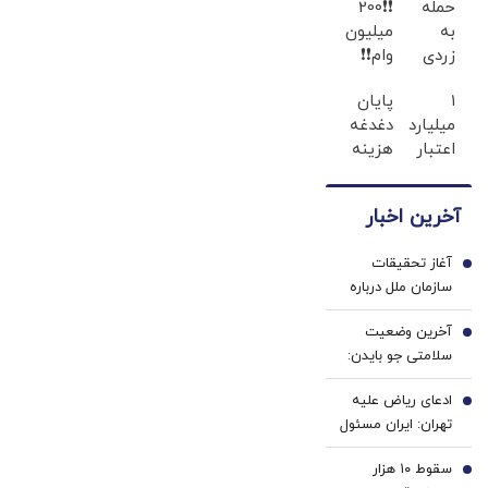
حمله
❗❗200
به
میلیون
زردی
وام❗❗
دندان
فقط با
۱
پایان
ها با
احراز
میلیارد
دغدغه
ژل
هویت
اعتبار
هزینه
سفید
خرید
های
کننده
طلا |
دندان
دندان!
آخرین اخبار
بدون
پزشکی
خرید40%تخفیف
ضامن
با پک
آغاز تحقیقات
و چک
سفید
1
سازمان ملل درباره
کننده
جاسوسی کارمندش
خانگی
آخرین وضعیت
برای اسرائیل
2
سلامتی جو بایدن:
سرطان جو بایدن به
ادعای ریاض علیه
استخوان‌ها سرایت
3
تهران: ایران مسئول
کرده است
حمله به نفتکش
سقوط ۱۰ هزار
اماراتی است
4