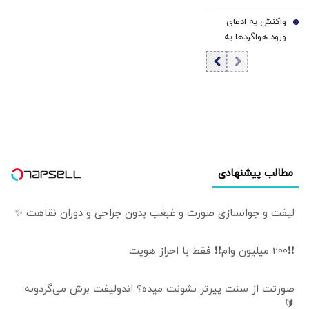
فریدون مجلسی:
اسلام آباد چراغ
واکنش به ادعای
توافق به معنی از
7
سبز داد؟
ورود هواگردها به
دست رفتن حقوق
کشور ٣٠ دقیقه
ایران نیست | باید
قبل از حمله به بیت
میان واقعیت
رهبری/ رییس
حقوقی و هیاهوی
سازمان هواپیمایی
سیاسی در موضوع
کشوری: کذب
دریای خزر تفکیک
محض است/ اگر
قائل شد
چنین گزارشی وجود
داشت، خودمان آن
مطالب پیشنهادی
را اطلاع‌رسانی
می‌کردیم
لیفت و جوانسازی صورت و غبغب بدون جراحی و دوران نقاهت ✨
❗❗200 میلیون وام❗❗ فقط با احراز هویت
صورتت از سنت پیرتر نشونت میده؟ اندولیفت برش می‌گردونه
🔰