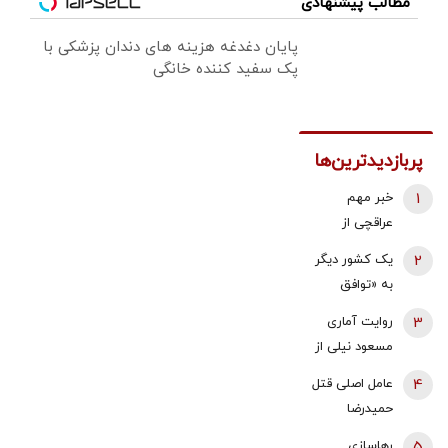
مطالب پیشنهادی
پایان دغدغه هزینه های دندان پزشکی با
پک سفید کننده خانگی
پربازدیدترین‌ها
1
خبر مهم
عراقچی از
مذاکرات
2
یک کشور دیگر
نیروهای نظامی
به «توافق
و دریایی ایران و
مکه» می
3
روایت آماری
عمان درباره
پیوندد/ ترکیه
مسعود نیلی از
تنگه هرمز
خیال ایران را
زندگی ایرانیان
4
عامل اصلی قتل
راحت کرد
از سال 97 تا
حمیدرضا
1405؛ نرخ ارز،
رجب‌زاده
5
رهاسازی
تقریبا ۵۰ برابر