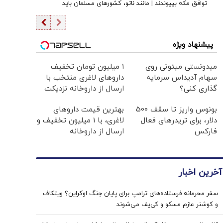
توافق مکه بپیوندند | مانند ناتو، کشورهای مسلمان باید
اختلافات خود را کنار بگذارند
پیشنهاد ویژه
میدونستی میتونی روی
۱ میلیون تومان تخفیف
سهام آدیداس سرمایه
داروهای لاغری منتخب با
گذاری کنی؟
ارسال از داروخانه نزدیکت
بونوس واریز تا سقف 500
بهترین قیمت داروهای
دلار، برای تریدرهای فعال
لاغری، با ۱ میلیون تخفیف و
فارکس
ارسال از داروخانه‌
آخرین اخبار
سفر محرمانه فرستاده‌های ترامپ برای پایان جنگ اوکراین؟ ویتکاف
و کوشنر عازم مسکو و کی‌یف می‌شوند