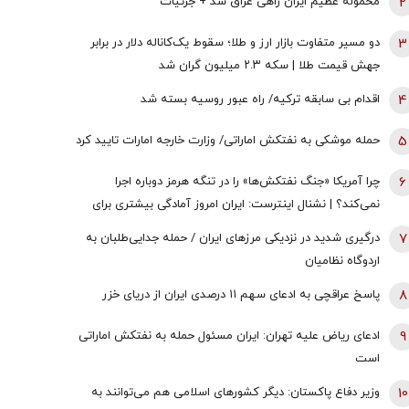
2
محموله عظیم ایران راهی عراق شد + جزئیات
3
دو مسیر متفاوت بازار ارز و طلا؛ سقوط یک‌کاناله دلار در برابر
جهش قیمت طلا | سکه ۲.۳ میلیون گران شد
4
اقدام بی سابقه ترکیه/ راه عبور روسیه بسته شد
5
حمله موشکی به نفتکش اماراتی/ وزارت خارجه امارات تایید کرد
6
چرا آمریکا «جنگ نفتکش‌ها» را در تنگه هرمز دوباره اجرا
نمی‌کند؟ | نشنال اینترست: ایران امروز آمادگی بیشتری برای
جنگ در خلیج‌فارس دارد
7
درگیری شدید در نزدیکی مرز‌های ایران / حمله جدایی‌طلبان به
اردوگاه نظامیان
8
پاسخ عراقچی به ادعای سهم ۱۱ درصدی ایران از دریای خزر
9
ادعای ریاض علیه تهران: ایران مسئول حمله به نفتکش اماراتی
است
10
وزیر دفاع پاکستان: دیگر کشورهای اسلامی هم می‌توانند به