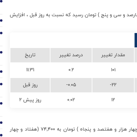
2
 (چهل و هشت هزار و چهارصد و سی و پنج ) تومان رسید که نسبت به روز قبل ، افزایش
3
4
5
مقدار تغییر
درصد تغییر
تاریخ
11:31
۰.۲
۱۰۱
6
-۲۲
-۰.۰۵
روز قبل
7
۱۲
۰.۰۲
۲ روز پیش
8
9
پوند امروز با کاهش ۰.۴۸ درصدی، از ۷۴,۷۵۰ (هفتاد و چهار هزار و هفتصد و پنجاه ) تومان به ۷۴,۴۰۰ (هفتاد و چهار