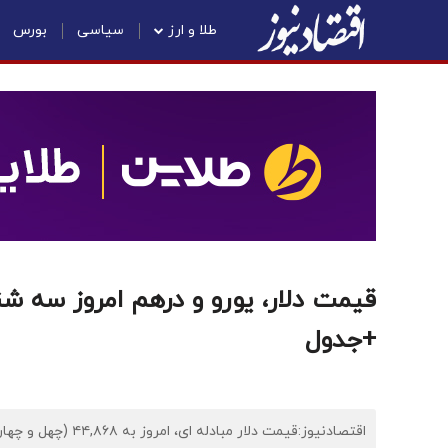
طلا و ارز
سیاسی
بورس
+جدول
اقتصادنیوز:قیمت دل