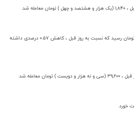
دلار کانادا، امروز به ۴۳,۳۰۰ (چهل و سه هزار و سیصد ) تومان رسید که نسبت به روز قبل ، کاهش ۰.۵۷ درصدی داشته