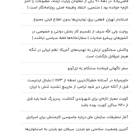
قاضی‌زاده: در دهه 70 یکی از معاونان وزارت ارشاد، مطبوعات را «شرّ
لازِم» خوانده بود | منتجبی: انتقاد وظیفه اصلی روزنامه‌نگار است |
زاهد: بسیاری از بهترین روزنامه‌نگاران کشور، مجبور به مهاجرت
استاندار تهران: قطعی برق تولیدی‌ها بدون اطلاع قبلی ممنوع
شده‌اند
روایت ولی الله سیف از تقسیم کار بخش دولتی و خصوصی در
کشورهای پیشرو صادرات | سفارتخانه‌ها فقط سیاسی نباشند |
اتاق‌های بازرگانی باید بخشی از دیپلماسی اقتصادی باشند
واکنش سخنگوی ارتش به تهدیدهای آمریکا: نظم ایرانی در تنگه
هرمز غیرقابل بازگشت است
سفر ناگهانی فرمانده سنتکام به تل‌آویو
خاورمیانه در آستانه خطرناک‌ترین لحظه از ۱۹۷۳ | نشنال اینترست:
قبل از آنکه خیلی دیر شود ترامپ از مارپیچ تشدید تنش با ایران
بیرون بیاید | تنگه هرمز تنها گلوگاه استراتژیک مورد تهدید نیست
کویت معیار تازه‌ای برای شهروندی گذاشت: پدربزرگ شما باید قبل
از ۱۹۲۰ ساکن کویت بوده باشد
آغاز تحقیقات سازمان ملل درباره جاسوسی کارمندش برای اسرائیل
آخرین وضعیت سلامتی جو بایدن: سرطان جو بایدن به استخوان‌ها