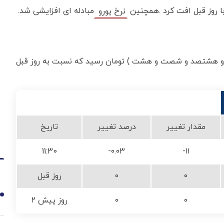
با روز قبل افت کرد .همچنین
مبادله ای افزایشی شد.
نرخ یورو
وز به ۴۴,۸۶۸ (چهل و چهار هزار و هشتصد و شصت و هشت ) تومان رسید که نسبت به روز قبل
مقدار تغییر
درصد تغییر
تاریخ
11:30
-۰.۰۳
-۱۱
۰
۰
روز قبل
1
۰
۰
۲ روز پیش