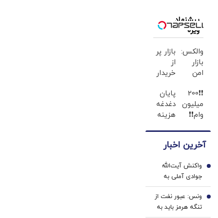
نشنال
اینترست: ایران
پیشنهاد
امروز آمادگی
ویژه
بیشتری برای
جنگ در
والکس:
بازار پر
خلیج‌فارس دارد
بازار
از
امن
خریدار
برای
207
❗❗200
پایان
خرید و
شده !!!
میلیون
دغدغه
فروش
ماشینتو
وام❗❗
هزینه
دارایی‌های
اینجا
فقط با
های
دیجیتال
به
احراز
دندان
راحتی
آخرین اخبار
هویت
پزشکی
بفروش
با پک
واکنش آیت‌الله
سفید
1
جوادی آملی به
کننده
شایعه استعفای
خانگی
ونس: عبور نفت از
پزشکیان
2
تنگه هرمز باید به
حداکثر خود برسد |