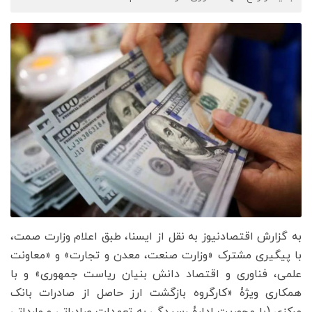
به گزارش اقتصادنیوز به نقل از ایسنا، طبق اعلام وزارت صمت،
با پیگیری مشترک «وزارت صنعت، معدن و تجارت» و «معاونت
علمی، فناوری و اقتصاد دانش بنیان ریاست جمهوری» و با
همکاری ویژۀ «کارگروه بازگشت ارز حاصل از صادرات بانک
مرکزی (با محوریت ادارۀ رسیدگی به تعهدات صادراتی و وارداتی