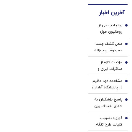
لاغری،
های
همه‌جا
(40%تخفیف)
با ۱
دندان
بخر!
آخرین اخبار
میلیون
پزشکی
تخفیف
با پک
بیانیه جمعی از
و
سفید
1
روحانیون حوزه
ارسال
کننده
علمیه در حمایت از
از
خانگی
محل کشف جسد
پزشکیان و تیم
2
داروخانه‌
حمیدرضا رجب‌زاده
دیپلماسی کشور
اعلام شد
جزئیات تازه از
3
مذاکرات ایران و
عمان به روایت یک
مشاهده دود عظیم
نماینده مجلس/ به
4
در پالایشگاه آبادان/
صراحت به طرف
ماجرا چه بود؟
عمانی گفته‌ایم
پاسخ پزشکیان به
5
که...
ادعای اختلاف بین
سران کشور در
فوری/ تصویب
خصوص
6
کلیات طرح تنگه
تفاهم‌نامه/ رهبری
هرمز در کمیسیون