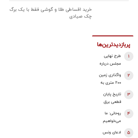
خرید اقساطی طلا و گوشی فقط با یک برگ
چک صیادی
پربازدیدترین‌ها
1
طرح نهایی
مجلس درباره
افزایش قیمت
2
واگذاری زمین
بنزین اعلام شد
۲۰۰ متری به
خانوارهای داری
3
تاریخ پایان
سه فرزند/
قطعی برق
شرایط اعلام
اعلام شد
4
روحانی: ما
شد
می‌خواهیم
تنگه هرمز،
5
ادعای ونس
تنگه جنگ