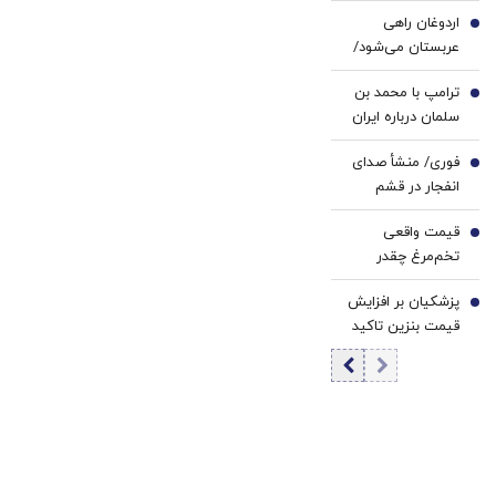
انصارالله را محرمانه
اردوغان راهی
کرد
3
عربستان می‌شود/
دیدار با محمد
ترامپ با محمد بن
بن‌سلمان در ریاض
4
سلمان درباره ایران
گفت‌وگو می‌کند/
فوری/ منشأ صدای
جزئیات تماس
5
انفجار در قشم
تلفنی
مشخص شد/ مقابه
قیمت واقعی
با اهداف دشمن در
6
تخم‌مرغ چقدر
ورودی تنگه هرمز
است؟/ مصرف
پزشکیان بر افزایش
روزانه ۳ هزار و ۳۰۰
7
قیمت بنزین تاکید
تن تخم مرغ در
کرد
تهران