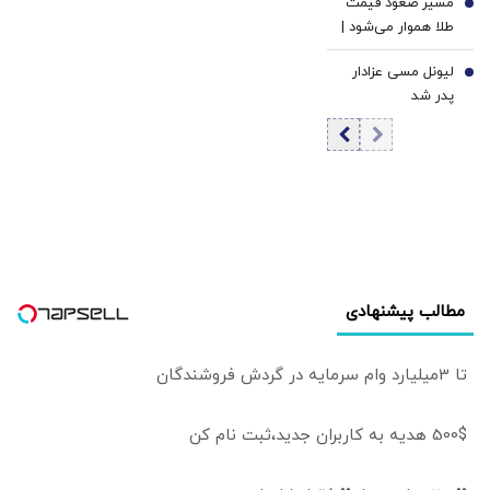
مسیر صعود قیمت
شد
6
نیست اما...
طلا هموار می‌شود |
تورم، دلار و ریسک
لیونل مسی عزادار
رکود؛ سه محرک
7
پدر شد
احتمالی موج بعدی
افزایش قیمت طلا |
فشار نرخ‌های بهره
در حال پایان است؟
مطالب پیشنهادی
تا 3میلیارد وام سرمایه در گردش فروشندگان
500$ هدیه به کاربران جدید،ثبت نام کن