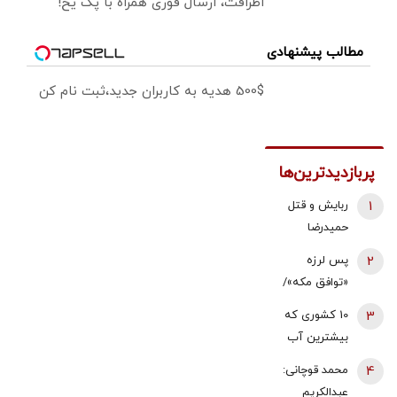
اطرافت، ارسال فوری همراه با پک یخ!
مطالب پیشنهادی
500$ هدیه به کاربران جدید،ثبت نام کن
پربازدیدترین‌ها
1
ربایش و قتل
حمیدرضا
رجب‌زاده تایید
2
پس لرزه
شد/ ارسال
«توافق مکه»/
ویدئویی از
ترکیه توضیح
3
10 کشوری که
لحظه قتل او
داد: بر علیه
بیشترین آب
برای
ایران نیست
شیرین جهان را
خانواده‌اش+
4
محمد قوچانی:
دارند
عکس
عبدالکریم