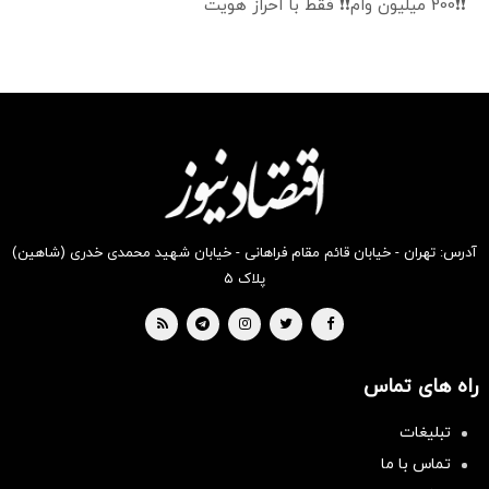
❗❗200 میلیون وام❗❗ فقط با احراز هویت
آدرس: تهران - خیابان قائم مقام فراهانی - خیابان شهید محمدی خدری (شاهین)
پلاک ۵
راه های تماس
تبلیغات
تماس با ما