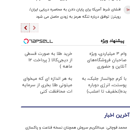
هستیم/ اگر کسی به سران قوا توهین کند مگر طبق قانون
10
افشای شرط آمریکا برای پایان دادن به محاصره دریایی ایران/
قوه قضائیه ورود نمی‌کند؟
رویترز: توافق درباره تنگه هرمز به زودی حاصل می شود
پیشنهاد ویژه
وام ۳ میلیاردی، ویژه
خرید طلا به صورت قسطی
صاحبان فروشگاه‌های
از دیجی‌کالا ( پرداخت 12
آنلاین و حضوری
ماهه )
با کرم جوانساز جلبک، به
به هر اندازه ای که میخوای
پوستت، انرژی دوباره
میتونی طلا بخری از سرمایه
بده(تخفیف تا امشب)
ات محافظت کنی
آخرین اخبار
محمد قوچانی: عبدالکریم سروش همچنان نسخه قناعت و پاکسازی