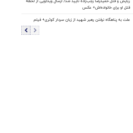
ربایش و قتل حمیدرضا رجب‌زاده تایید شد/ ارسال ویدئویی از لحظه
قتل او برای خانواده‌اش+ عکس
علت به پناهگاه نرفتن رهبر شهید از زبان سردار کوثری+ فیلم