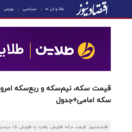
طلا و ارز
سیاسی
بورس
سکه امامی+جدول