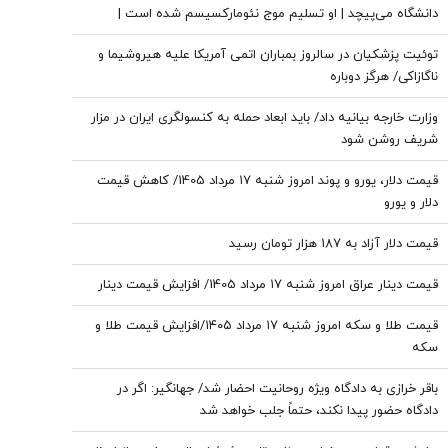
دانشگاه می‌پیچد | او تسلیم موج نئومارکسیسم شده است |
سروش به زبان چپ سخن می‌گوید و نظام بازار آزاد رقابتی را با
توئیت پزشکیان در سالروز بمباران اتمی آمریکا علیه هیروشیما و
برچسب کاپیتالیسم توضیح می‌دهد
ناگازاکی/ هرگز دوباره
وزارت خارجه بیانیه داد/ باید ابعاد حمله به کنسولگری ایران در مزار
شریف روشن شود
قیمت دلار، یورو و پوند امروز شنبه ۱۷ مرداد 1405/ کاهش قیمت
دلار و یورو
قیمت دلار آزاد به 187 هزار تومان رسید
قیمت دینار عراق امروز شنبه ۱۷ مرداد 1405/ افزایش قیمت دینار
قیمت طلا و سکه امروز شنبه ۱۷ مرداد ۱۴۰۵/افزایش قیمت طلا و
سکه
باقر خرازی به دادگاه ویژه روحانیت احضار شد/ جهانگیر: اگر در
دادگاه حضور پیدا نکند، حتماً جلب خواهد شد