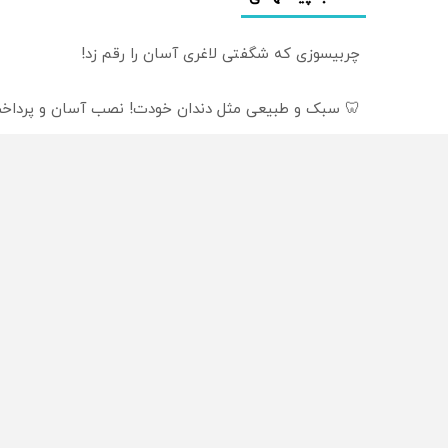
چربیسوزی که شگفتی لاغری آسان را رقم زد!
🦷 سبک و طبیعی مثل دندان خودت! نصب آسان و پرداخت
دندان مصنوعی سوئیسی: جدیدترین فناوری اروپا، سبک و
از سراسر وب
محصولی که می‌خواستی رو
محصولی که می‌خواستی رو
در شکفت انگیز دیجی‌کالا بخر
در شگفت انگیز دیجی‌کالا ب
!
!