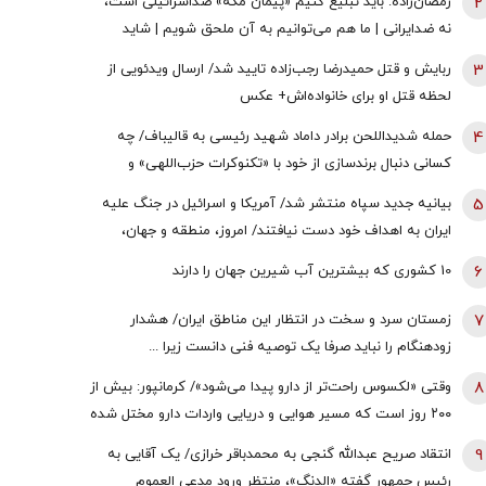
2
رمضان‌زاده: باید تبلیغ کنیم «پیمان مکه» ضداسرائیلی است،
نه ضدایرانی | ما هم می‌توانیم به آن ملحق شویم | شاید
تندروها با حضور ایران در این پیمان مخالفت کنند اما...
3
ربایش و قتل حمیدرضا رجب‌زاده تایید شد/ ارسال ویدئویی از
لحظه قتل او برای خانواده‌اش+ عکس
4
حمله شدیداللحن برادر داماد شهید رئیسی به قالیباف/ چه
کسانی دنبال برندسازی از خود با «تکنوکرات حزب‌اللهی» و
«رضاخان حزب‌اللهی» بودند؟
5
بیانیه جدید سپاه منتشر شد/ آمریکا و اسرائیل در جنگ علیه
ایران به اهداف خود دست نیافتند/ امروز، منطقه و جهان،
شاهد یکی از پیچیده ترین نبردهای تاریخی معاصر است
6
10 کشوری که بیشترین آب شیرین جهان را دارند
7
زمستان سرد و سخت در انتظار این مناطق ایران/ هشدار
زودهنگام را نباید صرفا یک توصیه فنی دانست زیرا ...
8
وقتی «لکسوس راحت‌تر از دارو پیدا می‌شود»/ کرمانپور: بیش از
۲۰۰ روز است که مسیر هوایی و دریایی واردات دارو مختل شده
است / نخستین قربانی هر جنگ، سلامت مردم است
9
انتقاد صریح عبدالله گنجی به محمدباقر خرازی/ یک آقایی به
رئیس جمهور گفته «الدنگ»، منتظر ورود مدعی العموم