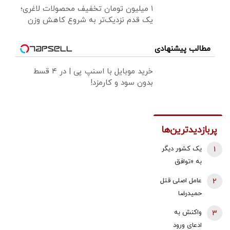
۱ میلیون تومان تخفیف محصولات لاغری؛
یک قدم نزدیک‌تر به شروع کاهش وزن
مطالب پیشنهادی
خرید موبایل با اسنپ پی | در ۴ قسط
بدون سود و کارمزد!
پربازدیدترین‌ها
1
یک کشور دیگر
به «توافق
مکه» می
2
عامل اصلی قتل
پیوندد/ ترکیه
حمیدرضا
خیال ایران را
رجب‌زاده
3
واکنش به
راحت کرد
دستگیر شد
ادعای ورود