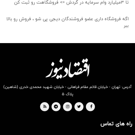
تا 3میلیارد وام سرمایه در گردش => فروشگاهت رو ثبت کن
اگه فروشگاه داری عضو فروشندگان دیجی پی شو ، فروش رو بالا
ببر
آدرس: تهران - خیابان قائم مقام فراهانی - خیابان شهید محمدی خدری (شاهین)
پلاک ۵
راه های تماس