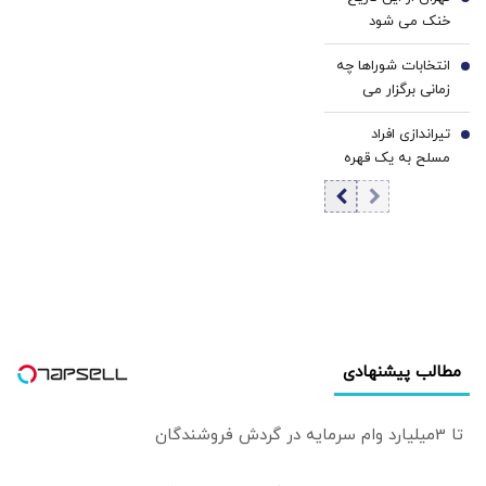
عالی امنیت ملی
5
خنک می شود
شد
انتخابات شوراها چه
6
زمانی برگزار می
شود؟/ وزیر کشور
تیراندازی افراد
توضیح داد
7
مسلح به یک قهره
خانه در زاهدان/ 2
نفر جان باختند
مطالب پیشنهادی
تا 3میلیارد وام سرمایه در گردش فروشندگان