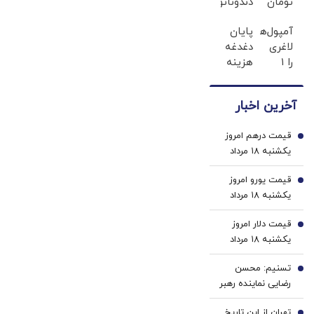
تومان
دندوناتو
تخفیف
در حد
آمپول‌های
پایان
خرید
لمینت
لاغری
دغدغه
داروهای
سفید
را ۱
هزینه
لاغری
میکنه
میلیون
های
با
(40%تخفیف)
تومان
دندان
ارسال
آخرین اخبار
ارزان‌تر
پزشکی
از
از
با پک
داروخانه
قیمت درهم امروز
همه‌جا
سفید
1
و پک
یکشنبه ۱۸ مرداد
بخر!
کننده
یخ!
۱۴۰۵/ افزایش
خانگی
قیمت یورو امروز
قیمت درهم
2
یکشنبه ۱۸ مرداد
۱۴۰۵/ افزایش
قیمت دلار امروز
قیمت یورو
3
یکشنبه ۱۸ مرداد
۱۴۰۵/ افزایش
تسنیم: محسن
قیمت دلار
4
رضایی نماینده رهبر
انقلاب در شورای
تهران از این تاریخ