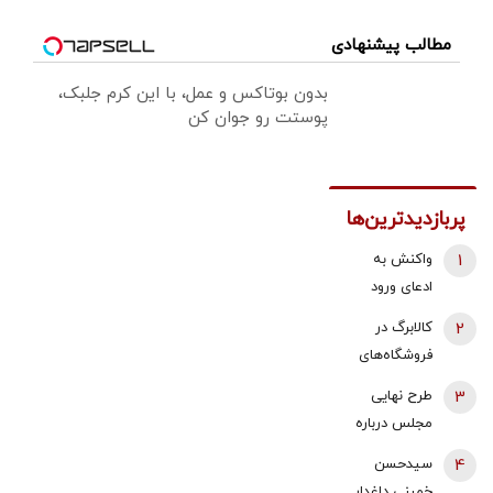
مطالب پیشنهادی
بدون بوتاکس و عمل، با این کرم جلبک،
پوستت رو جوان کن
پربازدیدترین‌ها
1
واکنش به
ادعای ورود
هواگردها به
2
کالابرگ در
کشور ٣٠
فروشگاه‌های
دقیقه قبل از
بزرگ هم قطع
3
طرح نهایی
حمله به بیت
شد
مجلس درباره
رهبری/ رییس
افزایش قیمت
سازمان
4
سیدحسن
بنزین اعلام شد
هواپیمایی
خمینی داغدار