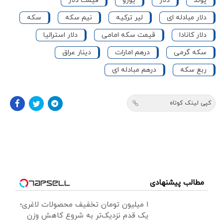
پوند
دلار
یورو
قیمت دلار
دلار مبادله ای
لیر ترکیه
نیم سکه
سکه
دلار کانادا
قیمت سکه امامی
دلار استرالیا
سکه گرمی
درهم امارات
دینار عراق
ربع سکه
درهم مبادله ای
کپی لینک کوتاه
مطالب پیشنهادی
۱ میلیون تومان تخفیف محصولات لاغری؛
یک قدم نزدیک‌تر به شروع کاهش وزن