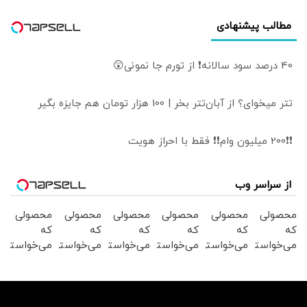
است یا عرصه
فراهم‌آوری صلح؟
مطالب پیشنهادی
40 درصد سود سالانه❗ از تورم جا نمونی😲
تتر میخوای؟ از آبان‌تتر بخر | 100 هزار تومان هم جایزه بگیر
❗❗200 میلیون وام❗❗ فقط با احراز هویت
از سراسر وب
محصولی
محصولی
محصولی
محصولی
محصولی
محصولی
که
که
که
که
که
که
می‌خواستی
می‌خواستی
می‌خواستی
می‌خواستی
می‌خواستی
می‌خواستی
رو در
رو در
رو در
رو در
رو در
رو در
شگفت
شکفت
شکفت
شگفت
شکفت
شگفت
انگیز
انگیز
انگیز
انگیز
انگیز
انگیز
دیجی‌کالا
دیجی‌کالا
دیجی‌کالا
دیجی‌کالا
دیجی‌کالا
دیجی‌کالا