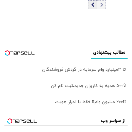
تداعی‌کننده
اینفوگرافی
کاخ‌های صدام
است/ کلینتون
خطاب به مردم
آمریکا: اینجا خانه او
نیست
مطالب پیشنهادی
تا 3میلیارد وام سرمایه در گردش فروشندگان
500$ هدیه به کاربران جدید،ثبت نام کن
❗❗200 میلیون وام❗❗ فقط با احراز هویت
از سراسر وب