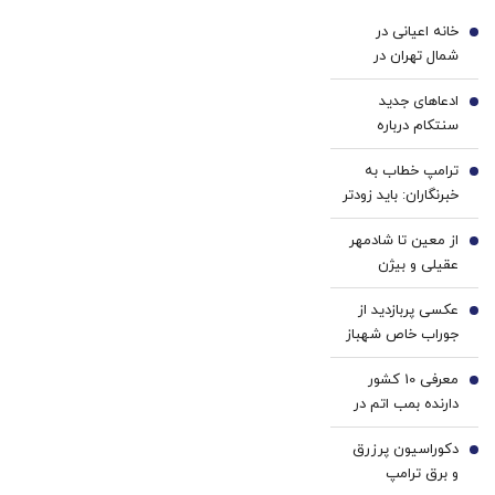
با پک
خانه اعیانی در
سفید
1
شمال تهران در
کننده
دوران قاجار + عکس
خانگی
ادعاهای جدید
2
سنتکام درباره
محاصره دریایی/ ۵۱
ترامپ خطاب به
کشتی تجاری را
3
خبرنگاران: باید زودتر
منحرف کردیم/ دو
بروم؛ یک جنگ در
کشتی را از کار
از معین تا شادمهر
پیش داریم! + فیلم
4
انداخته‌ایم
عقیلی و بیژن
مرتضوی/ حرف های
عکسی پربازدید از
تازه پزشکیان درباره
5
جوراب‌ خاص شهباز
بازگشت ایرانی ها
شریف در مراسم
به کشور
معرفی 10 کشور
امضاء توافق‌ مکه
6
دارنده بمب اتم در
جهان/ کدام کشور
دکوراسیون پرزرق‌
بیشترین بمب اتم
7
و برق ترامپ
را دارد؟ +